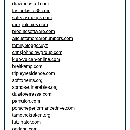
drawneastart.com
fasthokislot88.com
safecasinotips.com
jackpotchips.com
proelitesoftware.com
allcustomercarenumbers.com
familyblogger.xyz
chrisjohnslawgroup.com
klub-vulcan-online.com
breitkamp.com
tripleyresidence.com
softtorrents.org
somosvulnerables.org
duatloterrassa.com
pamufon.com
porscheperformancedrive.com
tamethekraken.org
lutzinator.com
ondasrl.com