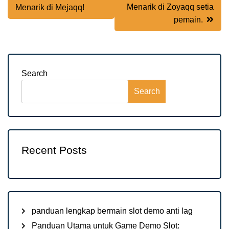
Menarik di Zoyaqq setia
Menarik di Mejaqq!
navigation
pemain.
Search
Search
Recent Posts
panduan lengkap bermain slot demo anti lag
Panduan Utama untuk Game Demo Slot: