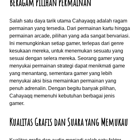
Beragam Pilihan Permainan
Salah satu daya tarik utama Cahayaqq adalah ragam
permainan yang tersedia. Dari permainan kartu hingga
permainan arcade, pilihan yang ada sangat bervariasi.
Ini memungkinkan setiap gamer, terlepas dari genre
kesukaan mereka, untuk menemukan sesuatu yang
sesuai dengan selera mereka. Seorang gamer yang
menyukai permainan strategi dapat menikmati game
yang menantang, sementara gamer yang lebih
menyukai aksi bisa memainkan permainan yang
penuh adrenalin. Dengan begitu banyak pilihan,
Cahayaqq memenuhi kebutuhan berbagai jenis
gamer.
Kualitas Grafis dan Suara yang Memukau