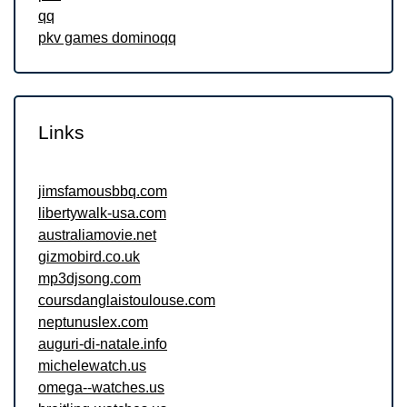
qq
pkv games dominoqq
Links
jimsfamousbbq.com
libertywalk-usa.com
australiamovie.net
gizmobird.co.uk
mp3djsong.com
coursdanglaistoulouse.com
neptunuslex.com
auguri-di-natale.info
michelewatch.us
omega--watches.us