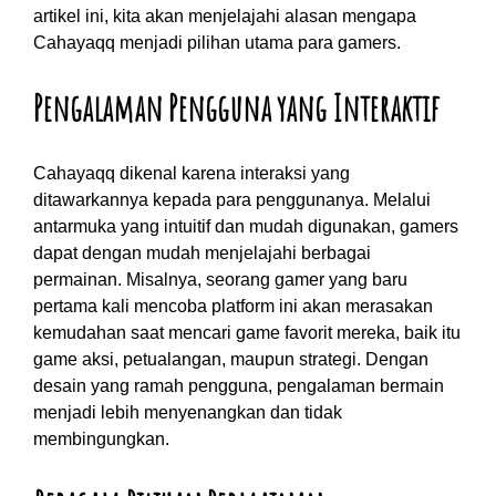
artikel ini, kita akan menjelajahi alasan mengapa
Cahayaqq menjadi pilihan utama para gamers.
Pengalaman Pengguna yang Interaktif
Cahayaqq dikenal karena interaksi yang
ditawarkannya kepada para penggunanya. Melalui
antarmuka yang intuitif dan mudah digunakan, gamers
dapat dengan mudah menjelajahi berbagai
permainan. Misalnya, seorang gamer yang baru
pertama kali mencoba platform ini akan merasakan
kemudahan saat mencari game favorit mereka, baik itu
game aksi, petualangan, maupun strategi. Dengan
desain yang ramah pengguna, pengalaman bermain
menjadi lebih menyenangkan dan tidak
membingungkan.