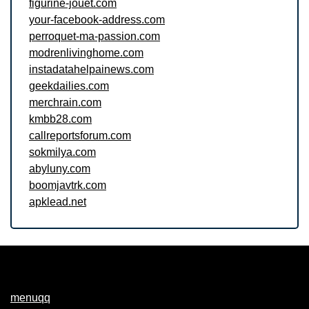
figurine-jouet.com
your-facebook-address.com
perroquet-ma-passion.com
modrenlivinghome.com
instadatahelpainews.com
geekdailies.com
merchrain.com
kmbb28.com
callreportsforum.com
sokmilya.com
abyluny.com
boomjavtrk.com
apklead.net
menuqq