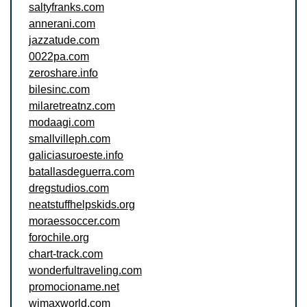
saltyfranks.com
annerani.com
jazzatude.com
0022pa.com
zeroshare.info
bilesinc.com
milaretreatnz.com
modaagi.com
smallvilleph.com
galiciasuroeste.info
batallasdeguerra.com
dregstudios.com
neatstuffhelpskids.org
moraessoccer.com
forochile.org
chart-track.com
wonderfultraveling.com
promocioname.net
wimaxworld.com