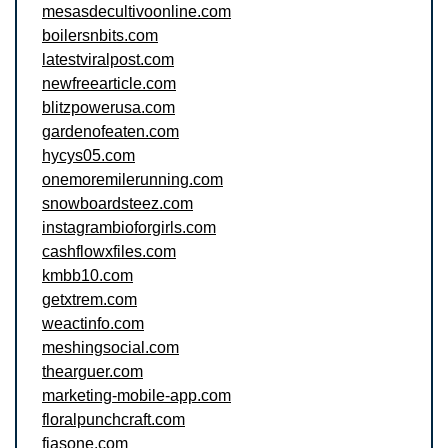
mesasdecultivoonline.com
boilersnbits.com
latestviralpost.com
newfreearticle.com
blitzpowerusa.com
gardenofeaten.com
hycys05.com
onemoremilerunning.com
snowboardsteez.com
instagrambioforgirls.com
cashflowxfiles.com
kmbb10.com
getxtrem.com
weactinfo.com
meshingsocial.com
thearguer.com
marketing-mobile-app.com
floralpunchcraft.com
fiasone.com