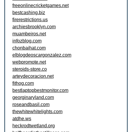
freeonlinecricketgames.net
bestcashing.biz
firerestrictions.us
archiesbrooklyn.com
muambeiros.net
infozblog.com
chonbaihat.com
elblogdeoscargonzalez.com
webpromote.net
steroids-store.co
arteydecoracion.net
fithog.com
bestlaptopbestmonitor.com
georginaryland.com
roseandbasil.com
thewhitewhitelights.com
atdhe.ws
heckrodtwetland.org