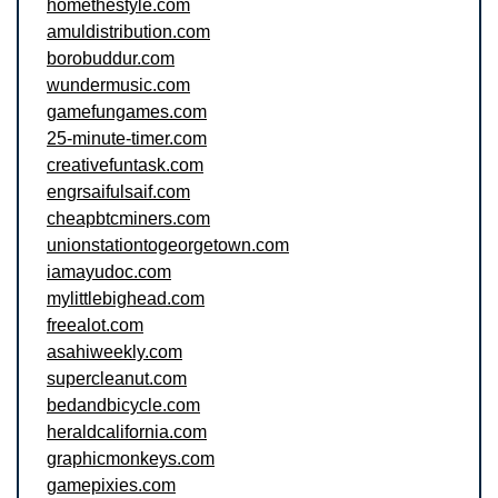
homethestyle.com
amuldistribution.com
borobuddur.com
wundermusic.com
gamefungames.com
25-minute-timer.com
creativefuntask.com
engrsaifulsaif.com
cheapbtcminers.com
unionstationtogeorgetown.com
iamayudoc.com
mylittlebighead.com
freealot.com
asahiweekly.com
supercleanut.com
bedandbicycle.com
heraldcalifornia.com
graphicmonkeys.com
gamepixies.com