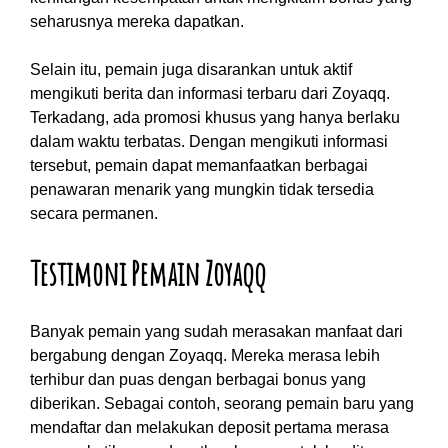
seharusnya mereka dapatkan.
Selain itu, pemain juga disarankan untuk aktif
mengikuti berita dan informasi terbaru dari Zoyaqq.
Terkadang, ada promosi khusus yang hanya berlaku
dalam waktu terbatas. Dengan mengikuti informasi
tersebut, pemain dapat memanfaatkan berbagai
penawaran menarik yang mungkin tidak tersedia
secara permanen.
Testimoni Pemain Zoyaqq
Banyak pemain yang sudah merasakan manfaat dari
bergabung dengan Zoyaqq. Mereka merasa lebih
terhibur dan puas dengan berbagai bonus yang
diberikan. Sebagai contoh, seorang pemain baru yang
mendaftar dan melakukan deposit pertama merasa