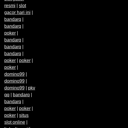
resmi
|
slot
gacor hari ini
|
bandarq
|
bandarq
|
poker
|
bandarq
|
bandarq
|
bandarq
|
poker
|
poker
|
poker
|
domino99
|
domino99
|
domino99
|
pkv
qq
|
bandarq
|
bandarq
|
poker
|
poker
|
poker
|
situs
slot online
|