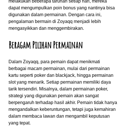
melakukan beberapa taruhan setiap hari, mereka
dapat mengumpulkan poin bonus yang nantinya bisa
digunakan dalam permainan. Dengan cara ini,
pengalaman bermain di Zoyaqq menjadi lebih
mengasyikkan dan menggembirakan.
Beragam Pilihan Permainan
Dalam Zoyaqq, para pemain dapat menikmati
berbagai macam permainan, mulai dari permainan
kartu seperti poker dan blackjack, hingga permainan
slot yang menarik. Setiap permainan memiliki daya
tarik tersendiri. Misalnya, dalam permainan poker,
strategi yang digunakan pemain akan sangat
berpengaruh terhadap hasil akhir. Pemain tidak hanya
mengandalkan keberuntungan, tetapi juga kemahiran
dalam membaca lawan dan mengambil keputusan
yang tepat.