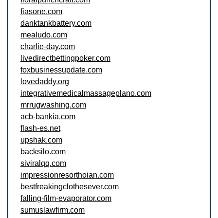
fiasone.com
danktankbattery.com
mealudo.com
charlie-day.com
livedirectbettingpoker.com
foxbusinessupdate.com
lovedaddy.org
integrativemedicalmassageplano.com
mrrugwashing.com
acb-bankia.com
flash-es.net
upshak.com
backsilo.com
siviralqq.com
impressionresorthoian.com
bestfreakingclothesever.com
falling-film-evaporator.com
sumuslawfirm.com