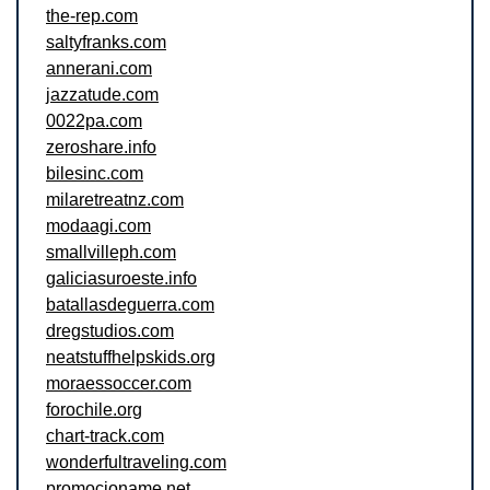
the-rep.com
saltyfranks.com
annerani.com
jazzatude.com
0022pa.com
zeroshare.info
bilesinc.com
milaretreatnz.com
modaagi.com
smallvilleph.com
galiciasuroeste.info
batallasdeguerra.com
dregstudios.com
neatstuffhelpskids.org
moraessoccer.com
forochile.org
chart-track.com
wonderfultraveling.com
promocioname.net