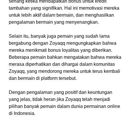
senang ketika mendapatkan bonus untuk kredit
tambahan yang signifikan. Hal ini memotivasi mereka
untuk lebih aktif dalam bermain, dan menghasilkan
pengalaman bermain yang menyenangkan.
Selain itu, banyak juga pemain yang sudah lama
bergabung dengan Zoyaqq mengungkapkan bahwa
mereka menikmati bonus loyalitas yang diberikan.
Beberapa pemain bahkan mengatakan bahwa mereka
merasa diperhatikan dan dihargai dalam komunitas
Zoyaqq, yang mendorong mereka untuk terus kembali
dan bermain di platform tersebut.
Dengan pengalaman yang positif dan keuntungan
yang jelas, tidak heran jika Zoyaqq telah menjadi
pilihan banyak pemain dalam dunia permainan online
di Indonesia.