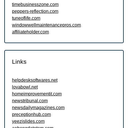
timebusinesszone.com
peppers-reflection.com
tuneoflife.com
windowwellmaintenancepros.com
affiliateholder.com
Links
helpdesksoftwares.net
lovabowl.net
homeimprovementit.com
newstribunal.com
newsdailymagazines.com
preceptionhub.com
yeezislides.com