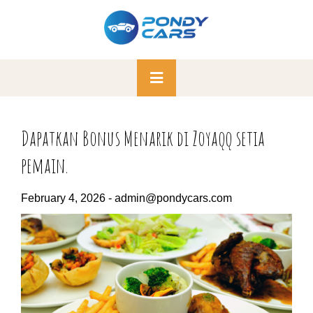
Skip
to
content
Primary
Menu
Dapatkan Bonus Menarik di Zoyaqq setia
pemain.
February 4, 2026
-
admin@pondycars.com