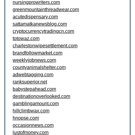
nursingprowriters.com
greenmountainthreadwear.com
acutedispensary.com
sattamatkanewsblog.com
cryptocurrencytradingcn.com
totowaz.com
charlestonwipesettlement.com
brandfollowmarket.com
weeklyjobnews.com
countyanimalshelter.com
adwebtagging.com
ranksuperior.net
babystepahead.com
destinationoverlooked.com
gamblingamount.com
hillclimbwax.com
hnopse.com
occasionnews.com
lustofmoney.com