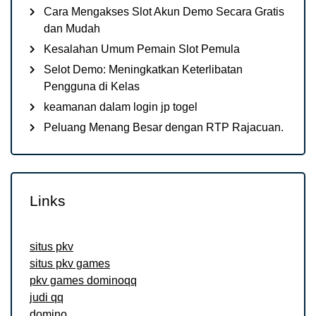
Cara Mengakses Slot Akun Demo Secara Gratis
dan Mudah
Kesalahan Umum Pemain Slot Pemula
Selot Demo: Meningkatkan Keterlibatan
Pengguna di Kelas
keamanan dalam login jp togel
Peluang Menang Besar dengan RTP Rajacuan.
Links
situs pkv
situs pkv games
pkv games dominoqq
judi qq
domino