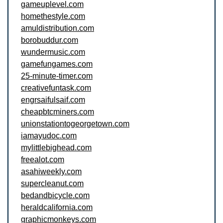
gameuplevel.com
homethestyle.com
amuldistribution.com
borobuddur.com
wundermusic.com
gamefungames.com
25-minute-timer.com
creativefuntask.com
engrsaifulsaif.com
cheapbtcminers.com
unionstationtogeorgetown.com
iamayudoc.com
mylittlebighead.com
freealot.com
asahiweekly.com
supercleanut.com
bedandbicycle.com
heraldcalifornia.com
graphicmonkeys.com