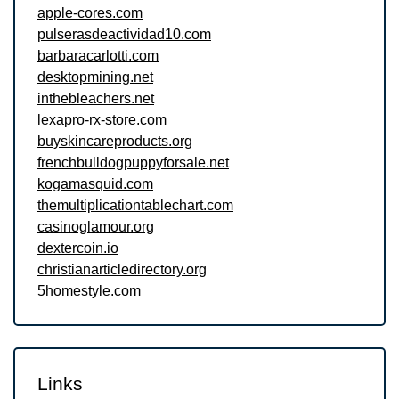
apple-cores.com
pulserasdeactividad10.com
barbaracarlotti.com
desktopmining.net
inthebleachers.net
lexapro-rx-store.com
buyskincareproducts.org
frenchbulldogpuppyforsale.net
kogamasquid.com
themultiplicationtablechart.com
casinoglamour.org
dextercoin.io
christianarticledirectory.org
5homestyle.com
Links