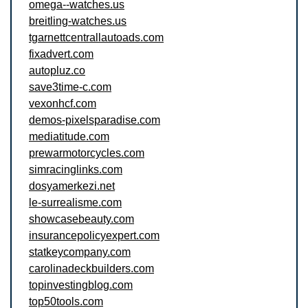
omega--watches.us
breitling-watches.us
tgarnettcentrallautoads.com
fixadvert.com
autopluz.co
save3time-c.com
vexonhcf.com
demos-pixelsparadise.com
mediatitude.com
prewarmotorcycles.com
simracinglinks.com
dosyamerkezi.net
le-surrealisme.com
showcasebeauty.com
insurancepolicyexpert.com
statkeycompany.com
carolinadeckbuilders.com
topinvestingblog.com
top50tools.com