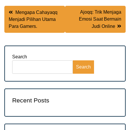
Post
Ajoqq: Trik Menjaga
Mengapa Cahayaqq
Emosi Saat Bermain
Menjadi Pilihan Utama
navigation
Para Gamers.
Judi Online
Search
Search
Recent Posts