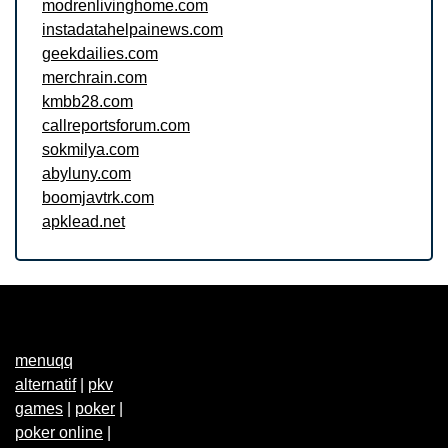
modrenlivinghome.com
instadatahelpainews.com
geekdailies.com
merchrain.com
kmbb28.com
callreportsforum.com
sokmilya.com
abyluny.com
boomjavtrk.com
apklead.net
menuqq
alternatif
|
pkv
games
|
poker
|
poker online
|