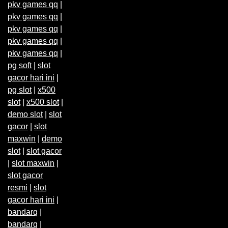
pkv games qq
|
pkv games qq
|
pkv games qq
|
pkv games qq
|
pkv games qq
|
pg soft
|
slot
gacor hari ini
|
pg slot
|
x500
slot
|
x500 slot
|
demo slot
|
slot
gacor
|
slot
maxwin
|
demo
slot
|
slot gacor
|
slot maxwin
|
slot gacor
resmi
|
slot
gacor hari ini
|
bandarq
|
bandarq
|