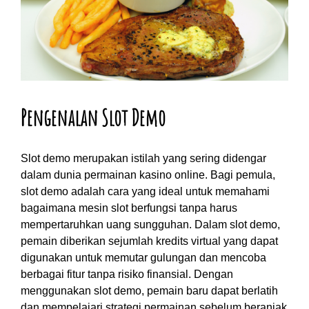
Pengenalan Slot Demo
Slot demo merupakan istilah yang sering didengar
dalam dunia permainan kasino online. Bagi pemula,
slot demo adalah cara yang ideal untuk memahami
bagaimana mesin slot berfungsi tanpa harus
mempertaruhkan uang sungguhan. Dalam slot demo,
pemain diberikan sejumlah kredits virtual yang dapat
digunakan untuk memutar gulungan dan mencoba
berbagai fitur tanpa risiko finansial. Dengan
menggunakan slot demo, pemain baru dapat berlatih
dan mempelajari strategi permainan sebelum beranjak