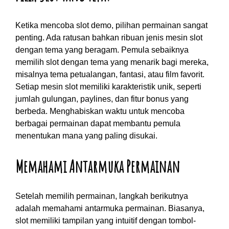
Ketika mencoba slot demo, pilihan permainan sangat
penting. Ada ratusan bahkan ribuan jenis mesin slot
dengan tema yang beragam. Pemula sebaiknya
memilih slot dengan tema yang menarik bagi mereka,
misalnya tema petualangan, fantasi, atau film favorit.
Setiap mesin slot memiliki karakteristik unik, seperti
jumlah gulungan, paylines, dan fitur bonus yang
berbeda. Menghabiskan waktu untuk mencoba
berbagai permainan dapat membantu pemula
menentukan mana yang paling disukai.
Memahami Antarmuka Permainan
Setelah memilih permainan, langkah berikutnya
adalah memahami antarmuka permainan. Biasanya,
slot memiliki tampilan yang intuitif dengan tombol-