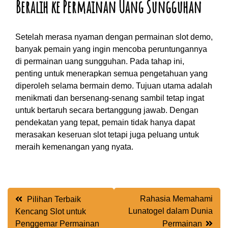
Beralih ke Permainan Uang Sungguhan
Setelah merasa nyaman dengan permainan slot demo,
banyak pemain yang ingin mencoba peruntungannya
di permainan uang sungguhan. Pada tahap ini,
penting untuk menerapkan semua pengetahuan yang
diperoleh selama bermain demo. Tujuan utama adalah
menikmati dan bersenang-senang sambil tetap ingat
untuk bertaruh secara bertanggung jawab. Dengan
pendekatan yang tepat, pemain tidak hanya dapat
merasakan keseruan slot tetapi juga peluang untuk
meraih kemenangan yang nyata.
Post
Rahasia Memahami
Pilihan Terbaik
Lunatogel dalam Dunia
Kencang Slot untuk
navigation
Penggemar Permainan
Permainan