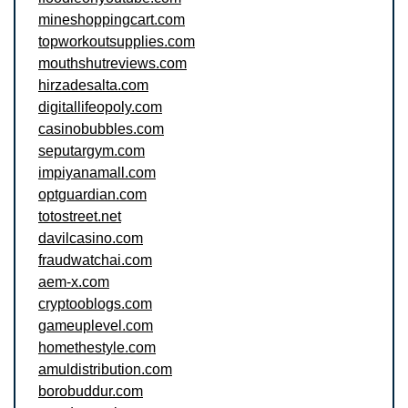
mineshoppingcart.com
topworkoutsupplies.com
mouthshutreviews.com
hirzadesalta.com
digitallifeopoly.com
casinobubbles.com
seputargym.com
impiyanamall.com
optguardian.com
totostreet.net
davilcasino.com
fraudwatchai.com
aem-x.com
cryptooblogs.com
gameuplevel.com
homethestyle.com
amuldistribution.com
borobuddur.com