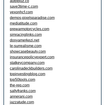
autopluz.co
save3time-c.com
vexonhcf.com
demos-pixelsparadise.com
mediatitude.com
prewarmotorcycles.com
simracinglinks.com
dosyamerkezi.net
le-surrealisme.com
showcasebeauty.com
insurancepolicyexpert.com
statkeycompany.com
carolinadeckbuilders.com
topinvestingblog.com
top50tools.com
the-rep.com
saltyfranks.com
annerani.com
jazzatude.com