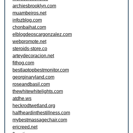
archiesbrooklyn.com
muambeiros.net
infozblog.com
chonbaihat.com
elblogdeoscargonzalez.com
webpromote.net
steroids-store.co
arteydecoracion.net
fithog.com
bestlaptopbestmonitor.com
georginaryland.com
roseandbasil.com
thewhitewhitelights.com
atdhe.ws
heckrodtwetland.org
halfheardinthestillness.com
mybestmassagechair.com
ericreed.net