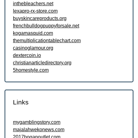
inthebleachers.net
lexapro-rx-store.com
buyskincareproducts.org
frenchbulldogpuppyforsale.net
kogamasquid.com
themultiplicationtablechart.com
casinoglamour.org
dextercoin.io
christianarticledirectory.org
5homestyle.com
Links
mygamblingstory.com
majalahwekonews.com
2017hoganoutlet.com