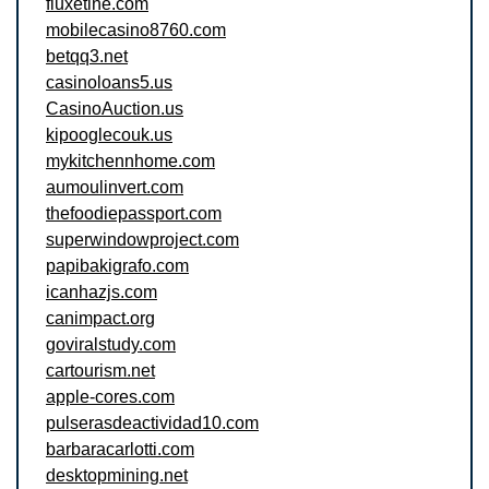
fluxetine.com
mobilecasino8760.com
betqq3.net
casinoloans5.us
CasinoAuction.us
kipooglecouk.us
mykitchennhome.com
aumoulinvert.com
thefoodiepassport.com
superwindowproject.com
papibakigrafo.com
icanhazjs.com
canimpact.org
goviralstudy.com
cartourism.net
apple-cores.com
pulserasdeactividad10.com
barbaracarlotti.com
desktopmining.net