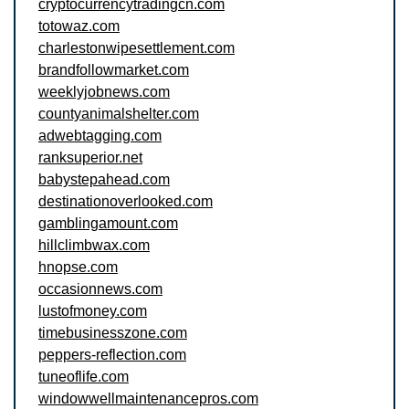
cryptocurrencytradingcn.com
totowaz.com
charlestonwipesettlement.com
brandfollowmarket.com
weeklyjobnews.com
countyanimalshelter.com
adwebtagging.com
ranksuperior.net
babystepahead.com
destinationoverlooked.com
gamblingamount.com
hillclimbwax.com
hnopse.com
occasionnews.com
lustofmoney.com
timebusinesszone.com
peppers-reflection.com
tuneoflife.com
windowwellmaintenancepros.com