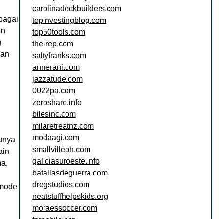
carolinadeckbuilders.com
rbagai
topinvestingblog.com
an
top50tools.com
g
the-rep.com
han
saltyfranks.com
annerani.com
jazzatude.com
0022pa.com
zeroshare.info
bilesinc.com
milaretreatnz.com
modaagi.com
tunya
smallvilleph.com
ain
galiciasuroeste.info
ma.
batallasdeguerra.com
dregstudios.com
 mode
neatstuffhelpskids.org
moraessoccer.com