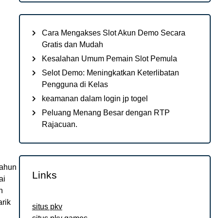
Cara Mengakses Slot Akun Demo Secara
Gratis dan Mudah
Kesalahan Umum Pemain Slot Pemula
Selot Demo: Meningkatkan Keterlibatan
Pengguna di Kelas
keamanan dalam login jp togel
Peluang Menang Besar dengan RTP
Rajacuan.
tahun
Links
ai
n
arik
situs pkv