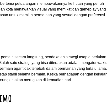
slot bertema petualangan membawakannya ke hutan yang penuh
pan kota menawarkan visual yang memikat dan gameplay yang
basan untuk memilih permainan yang sesuai dengan preferensi
pemain secara langsung, pendekatan strategi tetap diperlukan
ah satu strategi yang bisa diterapkan adalah mengatur wakt
rmain agar tidak terjebak dalam permainan yang terlalu lama.
tetap stabil selama bermain. Ketika berhadapan dengan kekala
 mungkin akan merugikan di kemudian hari.
Demo