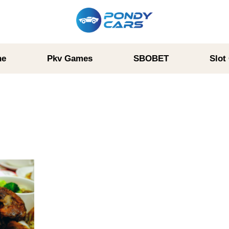
ne
Pkv Games
SBOBET
Slot