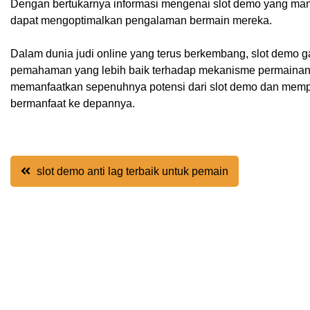
Dengan bertukarnya informasi mengenai slot demo yang man
dapat mengoptimalkan pengalaman bermain mereka.
Dalam dunia judi online yang terus berkembang, slot demo g
pemahaman yang lebih baik terhadap mekanisme permainan
memanfaatkan sepenuhnya potensi dari slot demo dan mempe
bermanfaat ke depannya.
Post
slot demo anti lag terbaik untuk pemain
navigation