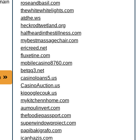
main
roseandbasil.com
thewhitewhitelights.com
atdhe.ws
heckrodtwetland.org
halfheardinthestillness.com
mybestmassagechair.com
ericreed.net
fluxetine.com
mobilecasino8760.com
betqq3.net
n
casinoloans5.us
CasinoAuction.us
kipooglecouk.us
mykitchennhome.com
aumoulinvert.com
thefoodiepassport.com
superwindowproject.com
papibakigrafo.com
icanhazjs.com