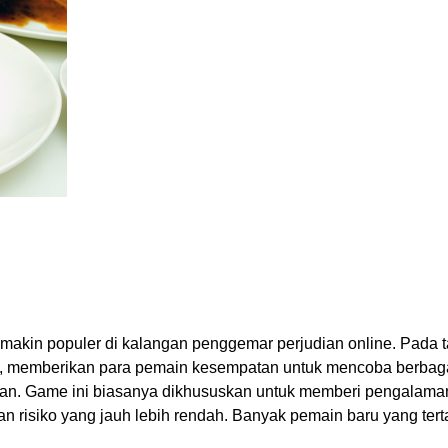
makin populer di kalangan penggemar perjudian online. Pada 
kat, memberikan para pemain kesempatan untuk mencoba berbag
an. Game ini biasanya dikhususkan untuk memberi pengalama
n risiko yang jauh lebih rendah. Banyak pemain baru yang tert