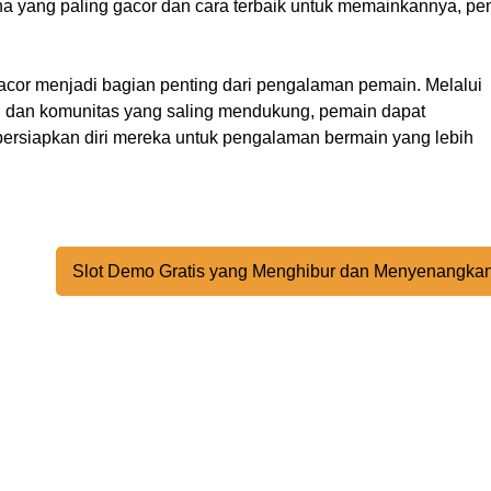
a yang paling gacor dan cara terbaik untuk memainkannya, pe
acor menjadi bagian penting dari pengalaman pemain. Melalui
 dan komunitas yang saling mendukung, pemain dapat
rsiapkan diri mereka untuk pengalaman bermain yang lebih
Slot Demo Gratis yang Menghibur dan Menyenangka