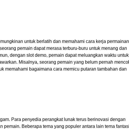
emungkinan untuk berlatih dan memahami cara kerja permainan
a, seorang pemain dapat merasa terburu-buru untuk menang dan
amun, dengan slot demo, pemain dapat meluangkan waktu untuk
ditawarkan. Misalnya, seorang pemain yang belum pernah menco
ntuk memahami bagaimana cara memicu putaran tambahan dan
ragam. Para penyedia perangkat lunak terus berinovasi dengan
pemain. Beberapa tema yang populer antara lain tema fantasi