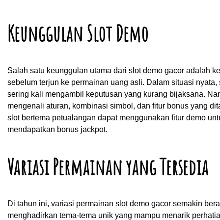
Keunggulan Slot Demo
Salah satu keunggulan utama dari slot demo gacor adalah k
sebelum terjun ke permainan uang asli. Dalam situasi nyat
sering kali mengambil keputusan yang kurang bijaksana. N
mengenali aturan, kombinasi simbol, dan fitur bonus yang 
slot bertema petualangan dapat menggunakan fitur demo u
mendapatkan bonus jackpot.
Variasi Permainan yang Tersedia
Di tahun ini, variasi permainan slot demo gacor semakin be
menghadirkan tema-tema unik yang mampu menarik perhatian 