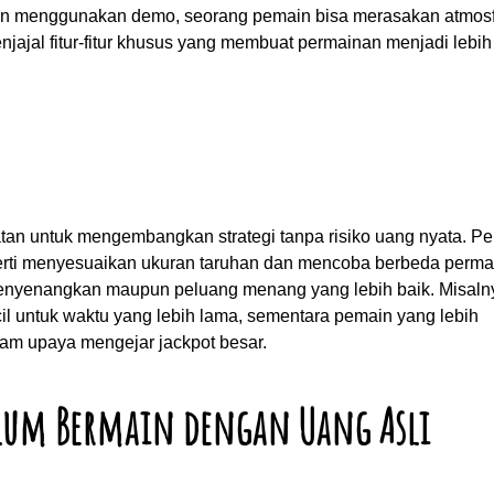
gan menggunakan demo, seorang pemain bisa merasakan atmos
jajal fitur-fitur khusus yang membuat permainan menjadi lebih
tan untuk mengembangkan strategi tanpa risiko uang nyata. P
rti menyesuaikan ukuran taruhan dan mencoba berbeda perma
enyenangkan maupun peluang menang yang lebih baik. Misaln
l untuk waktu yang lebih lama, sementara pemain yang lebih
lam upaya mengejar jackpot besar.
lum Bermain dengan Uang Asli