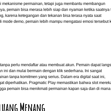
i mekanisme permainan, tetapi juga membantu membangun
ya, pemain bisa merasa lebih siap dan nyaman ketika saatnya 
ng, karena ketegangan dan tekanan bisa terasa nyata saat
i mode demo, pemain lebih mampu mengatasi emosi tersebut k
i tanpa perlu mendaftar atau membuat akun. Pemain dapat lang
 ini dan mulai bermain dengan klik sederhana. Ini sangat
an tanpa komitmen yang serius. Dalam era digital saat ini,
gat diperhatikan. Pragmatic Play memastikan bahwa slot merek
ngga pemain bisa menikmati permainan kapan saja dan di mana 
eluang Menang