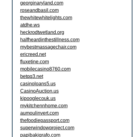
georginaryland.com
roseandbasil.com
thewhitewhitelights.com
atdhe.ws
heckrodtwetland.org
halfheardinthestillness.com
mybestmassagechair.com
ericreed.net
fluxetine.com
mobilecasino8760.com
betqq3.net
casinoloans5.us
CasinoAuction.us
kipooglecouk.us
mykitchennhome.com
aumoulinvert.com
thefoodiepassport.com
superwindowproject.com
papibakigrafo.com