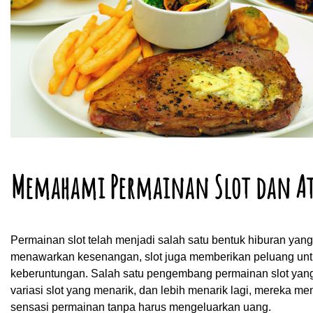
Memahami Permainan Slot dan Atr
Permainan slot telah menjadi salah satu bentuk hiburan yang 
menawarkan kesenangan, slot juga memberikan peluang un
keberuntungan. Salah satu pengembang permainan slot yang
variasi slot yang menarik, dan lebih menarik lagi, mereka
sensasi permainan tanpa harus mengeluarkan uang.