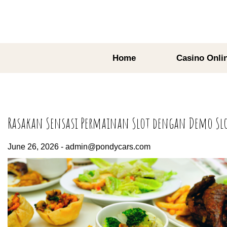
Skip
to
content
Home
Casino Onli
Rasakan Sensasi Permainan Slot dengan Demo Slo
June 26, 2026
-
admin@pondycars.com