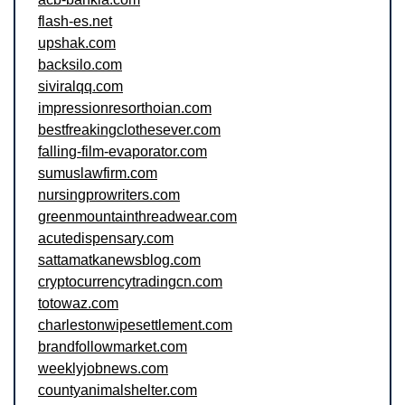
flash-es.net
upshak.com
backsilo.com
siviralqq.com
impressionresorthoian.com
bestfreakingclothesever.com
falling-film-evaporator.com
sumuslawfirm.com
nursingprowriters.com
greenmountainthreadwear.com
acutedispensary.com
sattamatkanewsblog.com
cryptocurrencytradingcn.com
totowaz.com
charlestonwipesettlement.com
brandfollowmarket.com
weeklyjobnews.com
countyanimalshelter.com