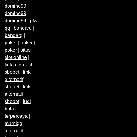
domino99
|
domino99
|
domino99
|
pkv
qq
|
bandarq
|
bandarq
|
poker
|
poker
|
poker
|
situs
slot online
|
link alternatif
sbobet
|
link
alternatif
sbobet
|
link
alternatif
sbobet
|
judi
bola
terpercaya
|
murniqq
alternatif
|