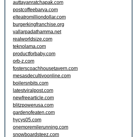
auttayanratchapak.com
postcoffeebarva.com
elteatromilliondollar.com
burgerkingfranchise.org
vallarpadathamma.net
realworldsize.com
teknolama.com
productforbaby.com
orb-z.com
fosterscoachhousetavern.com
mesasdecultivoonline.com
boilersnbits.com
latestviralpost.com
newfreearticle.com
blitzpowerusa.com
gardenofeaten.com
hycys05.com
onemoremilerunning.com
snowboardsteez.com