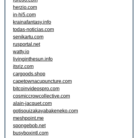
herzio.com
in-hi5.com
krainafantasy.info
todas-noticias.com
senikartu.com
rusportal.net
watty.io
livinginthesun.info
itsriz.com
cargoods.shop
capetownacupuncture.com
bitcoinvideospro.com
cosmiccrowcollective.com
alain-jacquet.com
gotisouizakayabakeneko.com
meshpoint.me
spongebob.net
busyboxintl.com