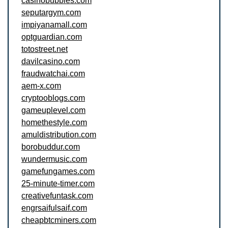
casinobubbles.com
seputargym.com
impiyanamall.com
optguardian.com
totostreet.net
davilcasino.com
fraudwatchai.com
aem-x.com
cryptooblogs.com
gameuplevel.com
homethestyle.com
amuldistribution.com
borobuddur.com
wundermusic.com
gamefungames.com
25-minute-timer.com
creativefuntask.com
engrsaifulsaif.com
cheapbtcminers.com