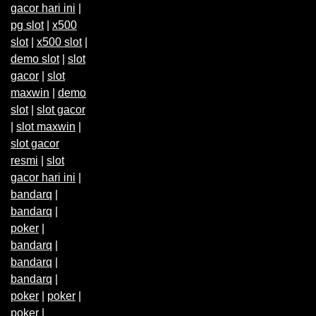
gacor hari ini
|
pg slot
|
x500
slot
|
x500 slot
|
demo slot
|
slot
gacor
|
slot
maxwin
|
demo
slot
|
slot gacor
|
slot maxwin
|
slot gacor
resmi
|
slot
gacor hari ini
|
bandarq
|
bandarq
|
poker
|
bandarq
|
bandarq
|
bandarq
|
poker
|
poker
|
poker
|