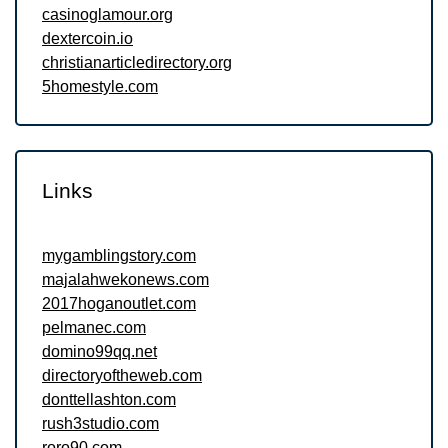
casinoglamour.org
dextercoin.io
christianarticledirectory.org
5homestyle.com
Links
mygamblingstory.com
majalahwekonews.com
2017hoganoutlet.com
pelmanec.com
domino99qq.net
directoryoftheweb.com
donttellashton.com
rush3studio.com
roro90.com