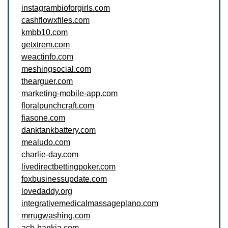
instagrambioforgirls.com
cashflowxfiles.com
kmbb10.com
getxtrem.com
weactinfo.com
meshingsocial.com
thearguer.com
marketing-mobile-app.com
floralpunchcraft.com
fiasone.com
danktankbattery.com
mealudo.com
charlie-day.com
livedirectbettingpoker.com
foxbusinessupdate.com
lovedaddy.org
integrativemedicalmassageplano.com
mrrugwashing.com
acb-bankia.com