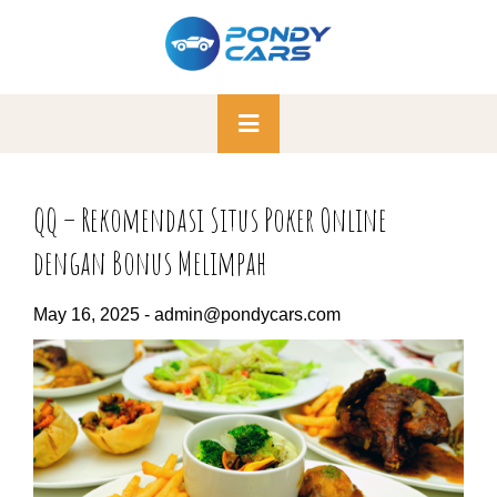
Skip
to
content
Primary
Menu
QQ – Rekomendasi Situs Poker Online
dengan Bonus Melimpah
May 16, 2025
-
admin@pondycars.com