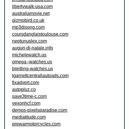
libertywalk-usa.com
australiamovie.net
gizmobird.co.uk
mp3djsong.com
coursdanglaistoulouse.com
neptunuslex.com
auguri-di-natale.info
michelewatch.us
omega--watches.us
breitling-watches.us
tgarnettcentrallautoads.com
fixadvert.com
autopluz.co
save3time-c.com
vexonhcf.com
demos-pixelsparadise.com
mediatitude.com
prewarmotorcycles.com