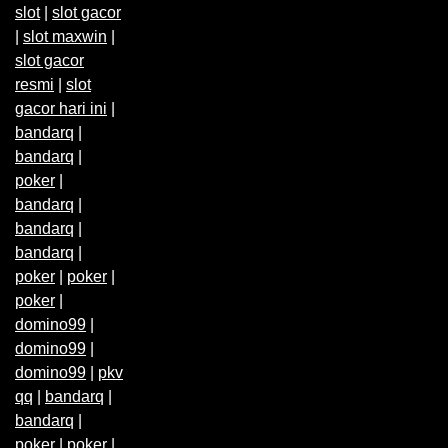
slot
|
slot gacor
|
slot maxwin
|
slot gacor
resmi
|
slot
gacor hari ini
|
bandarq
|
bandarq
|
poker
|
bandarq
|
bandarq
|
bandarq
|
poker
|
poker
|
poker
|
domino99
|
domino99
|
domino99
|
pkv
qq
|
bandarq
|
bandarq
|
poker
|
poker
|