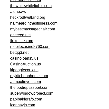
thewhitewhitelights.com
atdhe.ws
heckrodtwetland.org
halfheardinthestillness.com
mybestmassagechair.com
ericreed.net
fluxetine.com
mobilecasino8760.com
betqq3.net
casinoloans5.us
CasinoAuction.us
kipooglecouk.us
mykitchennhome.com
aumoulinvert.com
thefoodiepassport.com
superwindowproject.com
papibakigrafo.com
icanhazjs.com