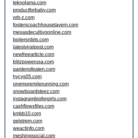
teknolama.com
productforbaby.com
orb-z.com
fosterscoachhousetavern.com
mesasdecultivoonline.com
boilersnbits.com
latestviralpost.com
newfreearticle.com
blitzpowerusa.com
gardenofeaten.com
hycys05.com
onemoremilerunning.com
snowboardsteez.com
instagrambioforgirls.com
cashflowxfiles.com
kmbb10.com
getxtrem.com
weactinfo.com
meshingsocial.com