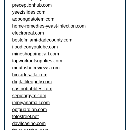
preceptionhub.com
yeezislides.com
aobongdatotem.com
home-remedies-yeast-infection.com
electroreal.com
bestofmiami-dadecounty.com
ifoodieonyoutube.com
mineshoppingcart.com
topworkoutsupplies.com
mouthshutreviews.com
hirzadesalta.com
digitallifeopoly.com
casinobubbles.com
seputargym.com
impiyanamall.com
optguardian.com
totostreet.net
davilcasino.com