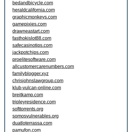
bedandbicycle.com
heraldcalifornia.com
graphicmonkeys.com
gamepixies.com
drawneastart.com
fasthokislot88.com
safecasinotips.com
jackpotchips.com
proelitesoftware.com
allcustomercarenumbers.com
familyblogger.xyz
chrisjohnslawgroup.com
klub-vulcan-online.com
breitkamp.com
tripleyresidence.com
softtorrents.org
somosvulnerables.org
duatloterrassa.com
pamufon.com