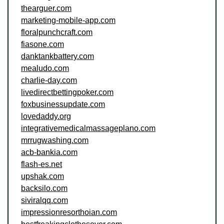
thearguer.com
marketing-mobile-app.com
floralpunchcraft.com
fiasone.com
danktankbattery.com
mealudo.com
charlie-day.com
livedirectbettingpoker.com
foxbusinessupdate.com
lovedaddy.org
integrativemedicalmassageplano.com
mrrugwashing.com
acb-bankia.com
flash-es.net
upshak.com
backsilo.com
siviralqq.com
impressionresorthoian.com