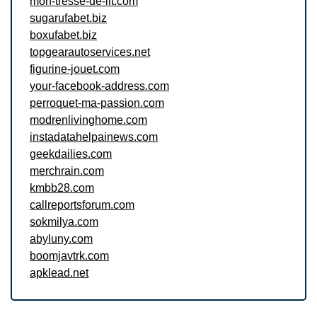
mon-tresse-de-lit.com
sugarufabet.biz
boxufabet.biz
topgearautoservices.net
figurine-jouet.com
your-facebook-address.com
perroquet-ma-passion.com
modrenlivinghome.com
instadatahelpainews.com
geekdailies.com
merchrain.com
kmbb28.com
callreportsforum.com
sokmilya.com
abyluny.com
boomjavtrk.com
apklead.net