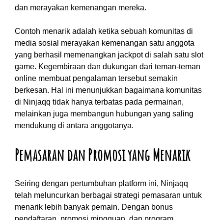
dan merayakan kemenangan mereka.
Contoh menarik adalah ketika sebuah komunitas di
media sosial merayakan kemenangan satu anggota
yang berhasil memenangkan jackpot di salah satu slot
game. Kegembiraan dan dukungan dari teman-teman
online membuat pengalaman tersebut semakin
berkesan. Hal ini menunjukkan bagaimana komunitas
di Ninjaqq tidak hanya terbatas pada permainan,
melainkan juga membangun hubungan yang saling
mendukung di antara anggotanya.
Pemasaran dan Promosi yang Menarik
Seiring dengan pertumbuhan platform ini, Ninjaqq
telah meluncurkan berbagai strategi pemasaran untuk
menarik lebih banyak pemain. Dengan bonus
pendaftaran, promosi mingguan, dan program