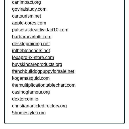
canimpact.org
goviralstudy.com
cartourism.net
apple-cores.com
pulserasdeactividad10.com
barbaracarlotti.com
desktopmining.net
inthebleachers.net
lexapro-rx-store.com
buyskincareproducts.org
frenchbulldogpuppyforsale.net
kogamasquid.com
themultiplicationtablechart.com
casinoglamour.org
dextercoin.io
christianarticledirectory.org
5homestyle.com