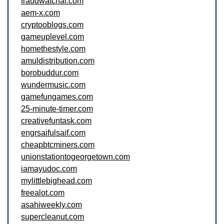
fraudwatchai.com
aem-x.com
cryptooblogs.com
gameuplevel.com
homethestyle.com
amuldistribution.com
borobuddur.com
wundermusic.com
gamefungames.com
25-minute-timer.com
creativefuntask.com
engrsaifulsaif.com
cheapbtcminers.com
unionstationtogeorgetown.com
iamayudoc.com
mylittlebighead.com
freealot.com
asahiweekly.com
supercleanut.com