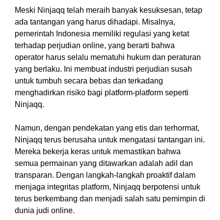
Meski Ninjaqq telah meraih banyak kesuksesan, tetap
ada tantangan yang harus dihadapi. Misalnya,
pemerintah Indonesia memiliki regulasi yang ketat
terhadap perjudian online, yang berarti bahwa
operator harus selalu mematuhi hukum dan peraturan
yang berlaku. Ini membuat industri perjudian susah
untuk tumbuh secara bebas dan terkadang
menghadirkan risiko bagi platform-platform seperti
Ninjaqq.
Namun, dengan pendekatan yang etis dan terhormat,
Ninjaqq terus berusaha untuk mengatasi tantangan ini.
Mereka bekerja keras untuk memastikan bahwa
semua permainan yang ditawarkan adalah adil dan
transparan. Dengan langkah-langkah proaktif dalam
menjaga integritas platform, Ninjaqq berpotensi untuk
terus berkembang dan menjadi salah satu pemimpin di
dunia judi online.