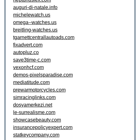
auguri-di-natale.info
michelewatch.us
omega--watches.us
breitling-watches.us
tgarnettcentrallautoads.com
fixadvert.com
autopluz.co
save3time-c.com
vexonhcf.com
demos-pixelsparadise.com
mediatitude.com
prewarmotorcycles.com
simracinglinks.com
dosyamerkezi.net
le-surrealisme.com
showcasebeauty.com
insurancepolicyexpert.com
statkeycompany.com