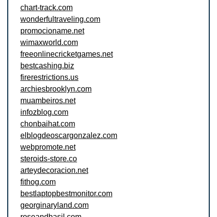
chart-track.com
wonderfultraveling.com
promocioname.net
wimaxworld.com
freeonlinecricketgames.net
bestcashing.biz
firerestrictions.us
archiesbrooklyn.com
muambeiros.net
infozblog.com
chonbaihat.com
elblogdeoscargonzalez.com
webpromote.net
steroids-store.co
arteydecoracion.net
fithog.com
bestlaptopbestmonitor.com
georginaryland.com
roseandbasil.com