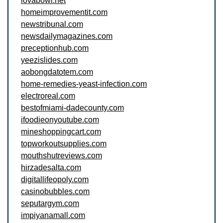
lovabowl.net
homeimprovementit.com
newstribunal.com
newsdailymagazines.com
preceptionhub.com
yeezislides.com
aobongdatotem.com
home-remedies-yeast-infection.com
electroreal.com
bestofmiami-dadecounty.com
ifoodieonyoutube.com
mineshoppingcart.com
topworkoutsupplies.com
mouthshutreviews.com
hirzadesalta.com
digitallifeopoly.com
casinobubbles.com
seputargym.com
impiyanamall.com