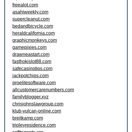
freealot.com
asahiweekly.com
supercleanut.com
bedandbicycle.com
heraldcalifornia.com
graphicmonkeys.com
gamepixies.com
drawneastart.com
fasthokislot88.com
safecasinotips.com
jackpotchips.com
proelitesoftware.com
allcustomercarenumbers.com
familyblogger.xyz
chrisjohnslawgroup.com
klub-vulcan-online.com
breitkamp.com
tripleyresidence.com