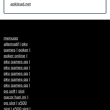
apklead.net
menuqq
alternatif
|
pkv
games
|
poker
|
poker online
|
pkv games qq
|
pkv games qq
|
pkv games qq
|
pkv games qq
|
pkv games qq
|
pg soft
|
slot
gacor hari ini
|
pg slot
|
x500
slot
|
x500 slot
|