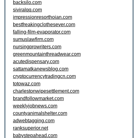
backsilo.com
siviralqq.com
impressionresorthoian.com
bestfreakingclothesever.com
falling-film-evaporator.com
sumuslawfirm.com
nursingprowriters.com
greenmountainthreadwear.com
acutedispensary.com
sattamatkanewsblog.com
cryptocurrencytradingcn.com
totowaz.com
charlestonwipesettlement.com
brandfollowmarket.com
weeklyjobnews.com
countyanimalshelter.com
adwebtagging.com
ranksuperior.net
babystepahead.com