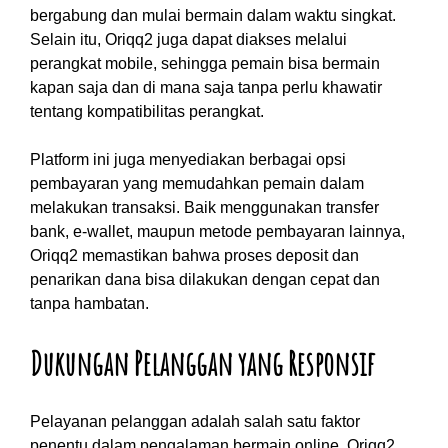
bergabung dan mulai bermain dalam waktu singkat.
Selain itu, Oriqq2 juga dapat diakses melalui
perangkat mobile, sehingga pemain bisa bermain
kapan saja dan di mana saja tanpa perlu khawatir
tentang kompatibilitas perangkat.
Platform ini juga menyediakan berbagai opsi
pembayaran yang memudahkan pemain dalam
melakukan transaksi. Baik menggunakan transfer
bank, e-wallet, maupun metode pembayaran lainnya,
Oriqq2 memastikan bahwa proses deposit dan
penarikan dana bisa dilakukan dengan cepat dan
tanpa hambatan.
Dukungan Pelanggan yang Responsif
Pelayanan pelanggan adalah salah satu faktor
penentu dalam pengalaman bermain online. Oriqq2