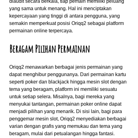
diaudit secara berkala, tiap pemain memiliki peluang
yang sama untuk menang. Hal ini menciptakan
kepercayaan yang tinggi di antara pengguna, yang
semakin memperkuat posisi Oriqq2 sebagai platform
permainan online terpercaya.
Beragam Pilihan Permainan
Oriqq2 menawarkan berbagai jenis permainan yang
dapat menghibur penggunanya. Dari permainan kartu
seperti poker dan blackjack hingga mesin slot dengan
tema yang beragam, platform ini memiliki sesuatu
untuk setiap selera. Misalnya, bagi mereka yang
menyukai tantangan, permainan poker online dapat
menjadi pilihan yang menarik. Di sisi lain, bagi para
penggemar mesin slot, Oriqq2 menyediakan berbagai
varian dengan grafis yang memukau dan tema yang
beragam, mulai dari petualangan hingga fantasi.