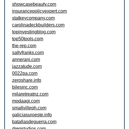
showcasebeauty.com
insurancepolicyexpert.com
statkeycompany.com
carolinadeckbuilders.com
topinvestingblog.com
top50tools.com
the-rep.com
saltyfranks.com
annerani.com
jazzatude.com
0022pa.com
zeroshare.info
bilesinc.com
milaretreatnz.com
modaagi.com
smallvilleph.com
galiciasuroeste.info
batallasdeguerra.com
dregstudios.com