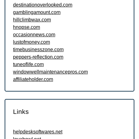
destinationoverlooked.com
gamblingamount.com
hillclimbwax.com
hnopse.com
occasionnews.com
lustofmoney.com
timebusinesszone.com
peppers-reflection.com
tuneoflife.com
windowwellmaintenancepros.com
affiliateholder.com
Links
helpdesksoftwares.net