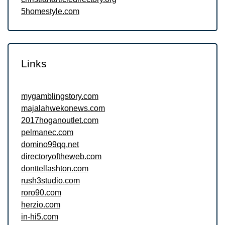
5homestyle.com
Links
mygamblingstory.com
majalahwekonews.com
2017hoganoutlet.com
pelmanec.com
domino99qq.net
directoryoftheweb.com
donttellashton.com
rush3studio.com
roro90.com
herzio.com
in-hi5.com