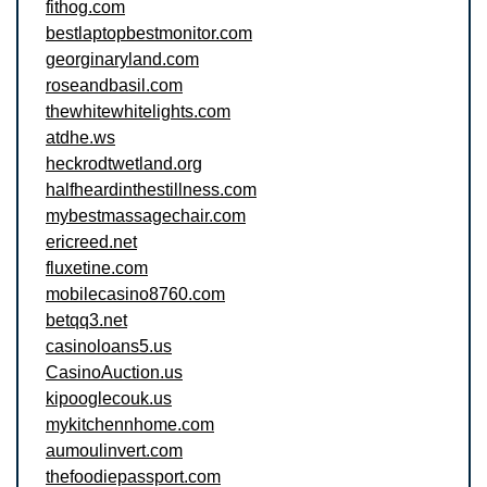
fithog.com
bestlaptopbestmonitor.com
georginaryland.com
roseandbasil.com
thewhitewhitelights.com
atdhe.ws
heckrodtwetland.org
halfheardinthestillness.com
mybestmassagechair.com
ericreed.net
fluxetine.com
mobilecasino8760.com
betqq3.net
casinoloans5.us
CasinoAuction.us
kipooglecouk.us
mykitchennhome.com
aumoulinvert.com
thefoodiepassport.com