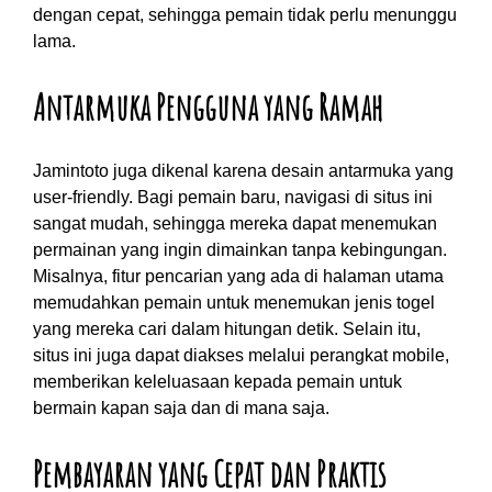
dengan cepat, sehingga pemain tidak perlu menunggu
lama.
Antarmuka Pengguna yang Ramah
Jamintoto juga dikenal karena desain antarmuka yang
user-friendly. Bagi pemain baru, navigasi di situs ini
sangat mudah, sehingga mereka dapat menemukan
permainan yang ingin dimainkan tanpa kebingungan.
Misalnya, fitur pencarian yang ada di halaman utama
memudahkan pemain untuk menemukan jenis togel
yang mereka cari dalam hitungan detik. Selain itu,
situs ini juga dapat diakses melalui perangkat mobile,
memberikan keleluasaan kepada pemain untuk
bermain kapan saja dan di mana saja.
Pembayaran yang Cepat dan Praktis