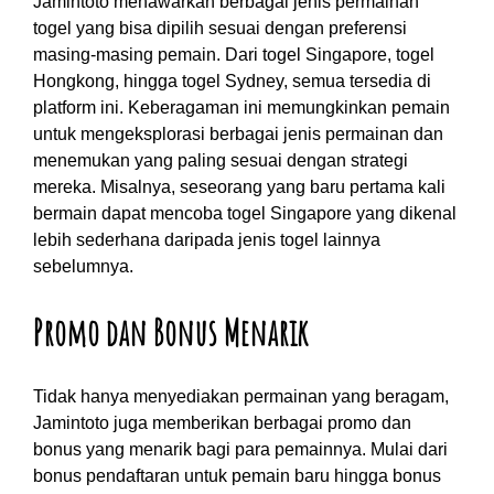
Jamintoto menawarkan berbagai jenis permainan
togel yang bisa dipilih sesuai dengan preferensi
masing-masing pemain. Dari togel Singapore, togel
Hongkong, hingga togel Sydney, semua tersedia di
platform ini. Keberagaman ini memungkinkan pemain
untuk mengeksplorasi berbagai jenis permainan dan
menemukan yang paling sesuai dengan strategi
mereka. Misalnya, seseorang yang baru pertama kali
bermain dapat mencoba togel Singapore yang dikenal
lebih sederhana daripada jenis togel lainnya
sebelumnya.
Promo dan Bonus Menarik
Tidak hanya menyediakan permainan yang beragam,
Jamintoto juga memberikan berbagai promo dan
bonus yang menarik bagi para pemainnya. Mulai dari
bonus pendaftaran untuk pemain baru hingga bonus