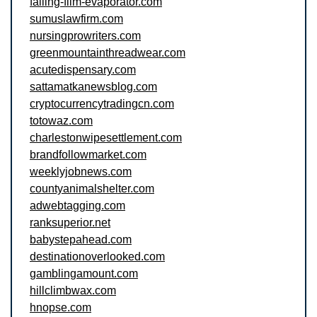
falling-film-evaporator.com
sumuslawfirm.com
nursingprowriters.com
greenmountainthreadwear.com
acutedispensary.com
sattamatkanewsblog.com
cryptocurrencytradingcn.com
totowaz.com
charlestonwipesettlement.com
brandfollowmarket.com
weeklyjobnews.com
countyanimalshelter.com
adwebtagging.com
ranksuperior.net
babystepahead.com
destinationoverlooked.com
gamblingamount.com
hillclimbwax.com
hnopse.com