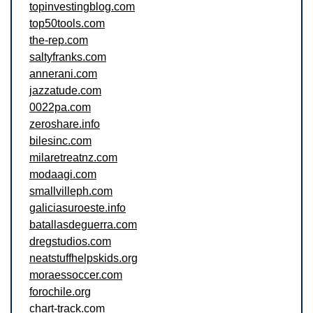
topinvestingblog.com
top50tools.com
the-rep.com
saltyfranks.com
annerani.com
jazzatude.com
0022pa.com
zeroshare.info
bilesinc.com
milaretreatnz.com
modaagi.com
smallvilleph.com
galiciasuroeste.info
batallasdeguerra.com
dregstudios.com
neatstuffhelpskids.org
moraessoccer.com
forochile.org
chart-track.com