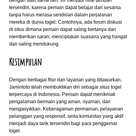
dengan satu sama lain. Ini menjadi nilai tambah
tersendiri, karena pemain dapat belajar dari sesama
tanpa harus merasa sendirian dalam perjalanan
mereka di dunia togel. Contohnya, ada forum diskusi
di situs dimana pemain dapat saling bertanya dan
memberikan saran, menciptakan suasana yang hangat
dan saling mendukung.
Kesimpulan
Dengan berbagai fitur dan layanan yang ditawarkan,
Jamintoto telah membuktikan diri sebagai situs togel
terpercaya di Indonesia. Pemain dapat menikmati
pengalaman bermain yang aman, nyaman, dan
mengasyikkan. Keberagaman permainan, pelayanan
pelanggan yang responsif, serta komunitas yang aktif
menjadi daya tarik tersendiri bagi para penggemar
togel.