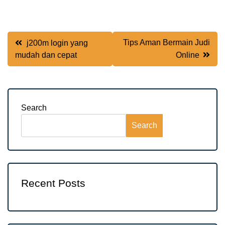
Post
Tips Aman Bermain Judi
j200m login yang
mudah dan cepat
Online
navigation
Search
Search
Recent Posts