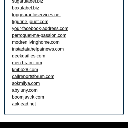
sugarufabet.biz
boxufabet.biz
topgearautoservices.net
figurine-jouet.com
your-facebook-address.com
perroquet-ma-passion.com
modrenlivinghome.com
instadatahelpainews.com
geekdailies.com
merchrain.com
kmbb28.com
callreportsforum.com
sokmilya.com
abyluny.com
boomjavtrk.com
apklead.net