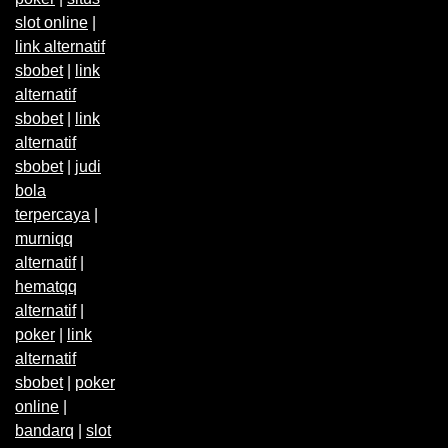
slot online
|
link alternatif
sbobet
|
link
alternatif
sbobet
|
link
alternatif
sbobet
|
judi
bola
terpercaya
|
murniqq
alternatif
|
hematqq
alternatif
|
poker
|
link
alternatif
sbobet
|
poker
online
|
bandarq
|
slot