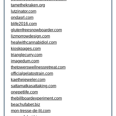
tamethekraken.org
lutzinator.com
ondasrl.com
blife2016.com
glutenfreesnowboarder.com
lizmorrowdesign.com
healwithcannabidiol.com
kioskpages.com
trianglecurry.com
imagedum.com
thetowerswellnessretreat.com
officialgelatostrain.com
kaethejeweler.com
sattamatkasattaking.com
onepetlife.com
thebillboardexperiment.com
beachufabet.biz
mon-tresse-de-lit.com