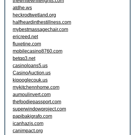
thewhitewhitelights.com
atdhe.ws
heckrodtwetland.org
halfheardinthestillness.com
mybestmassagechair.com
ericreed.net
fluxetine.com
mobilecasino8760.com
betqq3.net
casinoloans5.us
CasinoAuction.us
kipooglecouk.us
mykitchennhome.com
aumoulinvert.com
thefoodiepassport.com
superwindowproject.com
papibakigrafo.com
icanhazjs.com
canimpact.org