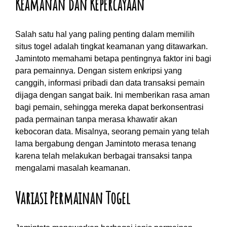
Keamanan dan Kepercayaan
Salah satu hal yang paling penting dalam memilih
situs togel adalah tingkat keamanan yang ditawarkan.
Jamintoto memahami betapa pentingnya faktor ini bagi
para pemainnya. Dengan sistem enkripsi yang
canggih, informasi pribadi dan data transaksi pemain
dijaga dengan sangat baik. Ini memberikan rasa aman
bagi pemain, sehingga mereka dapat berkonsentrasi
pada permainan tanpa merasa khawatir akan
kebocoran data. Misalnya, seorang pemain yang telah
lama bergabung dengan Jamintoto merasa tenang
karena telah melakukan berbagai transaksi tanpa
mengalami masalah keamanan.
Variasi Permainan Togel