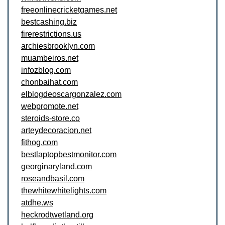
freeonlinecricketgames.net
bestcashing.biz
firerestrictions.us
archiesbrooklyn.com
muambeiros.net
infozblog.com
chonbaihat.com
elblogdeoscargonzalez.com
webpromote.net
steroids-store.co
arteydecoracion.net
fithog.com
bestlaptopbestmonitor.com
georginaryland.com
roseandbasil.com
thewhitewhitelights.com
atdhe.ws
heckrodtwetland.org