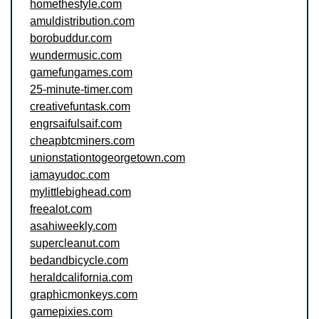
homethestyle.com
amuldistribution.com
borobuddur.com
wundermusic.com
gamefungames.com
25-minute-timer.com
creativefuntask.com
engrsaifulsaif.com
cheapbtcminers.com
unionstationtogeorgetown.com
iamayudoc.com
mylittlebighead.com
freealot.com
asahiweekly.com
supercleanut.com
bedandbicycle.com
heraldcalifornia.com
graphicmonkeys.com
gamepixies.com