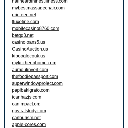
halfheardinthestillness.com
mybestmassagechair.com
ericreed.net
fluxetine.com
mobilecasino8760.com
betqq3.net
casinoloans5.us
CasinoAuction.us
kipooglecouk.us
mykitchennhome.com
aumoulinvert.com
thefoodiepassport.com
superwindowproject.com
papibakigrafo.com
icanhazjs.com
canimpact.org
goviralstudy.com
cartourism.net
apple-cores.com