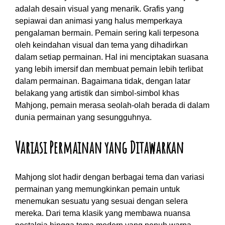
adalah desain visual yang menarik. Grafis yang
sepiawai dan animasi yang halus memperkaya
pengalaman bermain. Pemain sering kali terpesona
oleh keindahan visual dan tema yang dihadirkan
dalam setiap permainan. Hal ini menciptakan suasana
yang lebih imersif dan membuat pemain lebih terlibat
dalam permainan. Bagaimana tidak, dengan latar
belakang yang artistik dan simbol-simbol khas
Mahjong, pemain merasa seolah-olah berada di dalam
dunia permainan yang sesungguhnya.
Variasi Permainan yang Ditawarkan
Mahjong slot hadir dengan berbagai tema dan variasi
permainan yang memungkinkan pemain untuk
menemukan sesuatu yang sesuai dengan selera
mereka. Dari tema klasik yang membawa nuansa