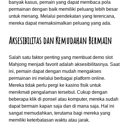
banyak kasus, pemain yang dapat membaca pola
permainan dengan baik memiliki peluang lebih besar
untuk menang. Melalui pendekatan yang terencana,
mereka dapat memaksimalkan peluang yang ada.
Aksesibilitas dan Kemudahan Bermain
Salah satu faktor penting yang membuat demo slot
Mahjong menjadi favorit adalah aksesibilitasnya. Saat
ini, pemain dapat dengan mudah mengakses
permainan ini melalui berbagai platform online.
Mereka tidak perlu pergi ke kasino fisik untuk
menikmati pengalaman tersebut. Cukup dengan
beberapa klik di ponsel atau komputer, mereka sudah
dapat bermain kapan saja dan di mana saja. Hal ini
sangat memudahkan, terutama bagi mereka yang
memiliki keterbatasan waktu atau jarak.