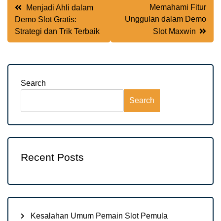
Post
Memahami Fitur
Menjadi Ahli dalam
Unggulan dalam Demo
Demo Slot Gratis:
navigation
Strategi dan Trik Terbaik
Slot Maxwin
Search
Search
Recent Posts
Kesalahan Umum Pemain Slot Pemula