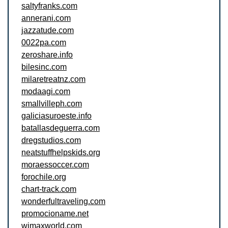
saltyfranks.com
annerani.com
jazzatude.com
0022pa.com
zeroshare.info
bilesinc.com
milaretreatnz.com
modaagi.com
smallvilleph.com
galiciasuroeste.info
batallasdeguerra.com
dregstudios.com
neatstuffhelpskids.org
moraessoccer.com
forochile.org
chart-track.com
wonderfultraveling.com
promocioname.net
wimaxworld.com