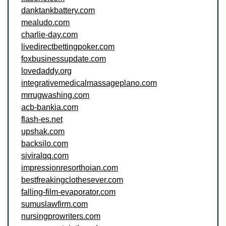
danktankbattery.com
mealudo.com
charlie-day.com
livedirectbettingpoker.com
foxbusinessupdate.com
lovedaddy.org
integrativemedicalmassageplano.com
mrrugwashing.com
acb-bankia.com
flash-es.net
upshak.com
backsilo.com
siviralqq.com
impressionresorthoian.com
bestfreakingclothesever.com
falling-film-evaporator.com
sumuslawfirm.com
nursingprowriters.com