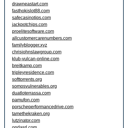
drawneastart.com
fasthokislot88.com
safecasinotips.com
jackpotchips.com
proelitesoftware.com
allcustomercarenumbers.com
familyblogger.xyz
chrisjohnslawgroup.com
klub-vulcan-online.com
breitkamp.com
tripleyresidence.com
softtorrents.org
somosvulnerables.org
duatloterrassa.com
pamufon.com
porscheperformancedrive.com
tamethekraken.org
lutzinator.com
ondasrl.com