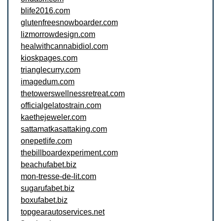
blife2016.com
glutenfreesnowboarder.com
lizmorrowdesign.com
healwithcannabidiol.com
kioskpages.com
trianglecurry.com
imagedum.com
thetowerswellnessretreat.com
officialgelatostrain.com
kaethejeweler.com
sattamatkasattaking.com
onepetlife.com
thebillboardexperiment.com
beachufabet.biz
mon-tresse-de-lit.com
sugarufabet.biz
boxufabet.biz
topgearautoservices.net