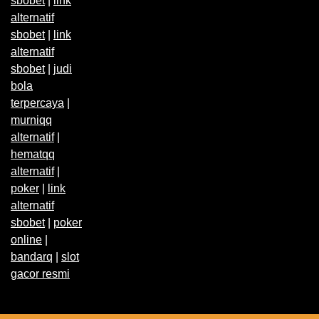
sbobet
|
link
alternatif
sbobet
|
link
alternatif
sbobet
|
judi
bola
terpercaya
|
murniqq
alternatif
|
hematqq
alternatif
|
poker
|
link
alternatif
sbobet
|
poker
online
|
bandarq
|
slot
gacor resmi