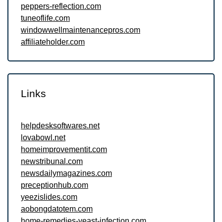
peppers-reflection.com
tuneoflife.com
windowwellmaintenancepros.com
affiliateholder.com
Links
helpdesksoftwares.net
lovabowl.net
homeimprovementit.com
newstribunal.com
newsdailymagazines.com
preceptionhub.com
yeezislides.com
aobongdatotem.com
home-remedies-yeast-infection.com