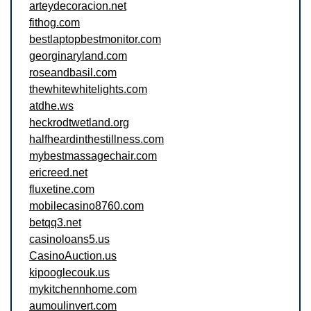
arteydecoracion.net
fithog.com
bestlaptopbestmonitor.com
georginaryland.com
roseandbasil.com
thewhitewhitelights.com
atdhe.ws
heckrodtwetland.org
halfheardinthestillness.com
mybestmassagechair.com
ericreed.net
fluxetine.com
mobilecasino8760.com
betqq3.net
casinoloans5.us
CasinoAuction.us
kipooglecouk.us
mykitchennhome.com
aumoulinvert.com