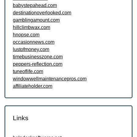
babystepahead.com
destinationoverlooked.com
gamblingamount.com
hillclimbwax.com
hnopse.com
occasionnews.com
lustofmoney.com
timebusinesszone.com
peppers-reflection.com
tuneoflife.com
windowwellmaintenancepros.com
affiliateholder.com
Links