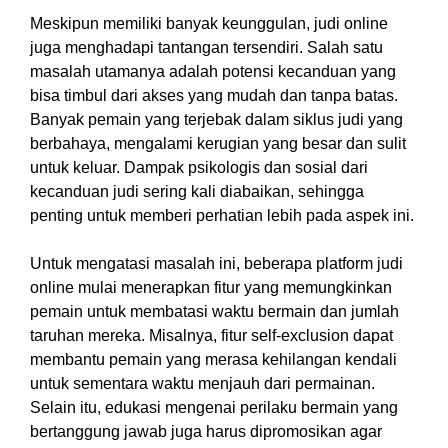
Meskipun memiliki banyak keunggulan, judi online
juga menghadapi tantangan tersendiri. Salah satu
masalah utamanya adalah potensi kecanduan yang
bisa timbul dari akses yang mudah dan tanpa batas.
Banyak pemain yang terjebak dalam siklus judi yang
berbahaya, mengalami kerugian yang besar dan sulit
untuk keluar. Dampak psikologis dan sosial dari
kecanduan judi sering kali diabaikan, sehingga
penting untuk memberi perhatian lebih pada aspek ini.
Untuk mengatasi masalah ini, beberapa platform judi
online mulai menerapkan fitur yang memungkinkan
pemain untuk membatasi waktu bermain dan jumlah
taruhan mereka. Misalnya, fitur self-exclusion dapat
membantu pemain yang merasa kehilangan kendali
untuk sementara waktu menjauh dari permainan.
Selain itu, edukasi mengenai perilaku bermain yang
bertanggung jawab juga harus dipromosikan agar