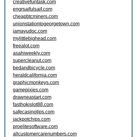
creativefuntask.com
engrsaifulsaif.com
cheapbtcminers.com
unionstationtogeorgetown.com
iamayudoc.com
mylittlebighead.com
freealot.com
asahiweekly.com
supercleanut.com
bedandbicycle.com
heraldcalifornia.com
graphicmonkeys.com
gamepixies.com
drawneastart.com
fasthokislot88.com
safecasinotips.com
jackpotchips.com
proelitesoftware.com
allcustomercarenumbers.com