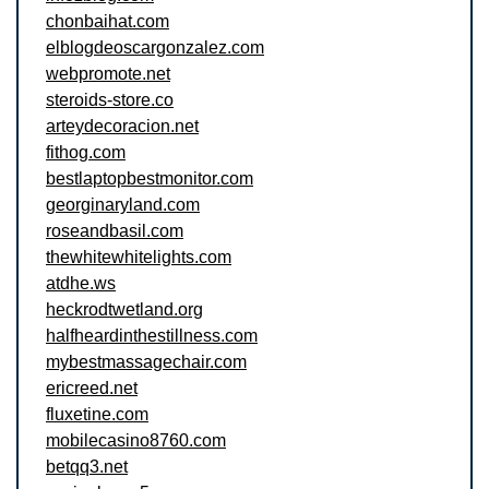
chonbaihat.com
elblogdeoscargonzalez.com
webpromote.net
steroids-store.co
arteydecoracion.net
fithog.com
bestlaptopbestmonitor.com
georginaryland.com
roseandbasil.com
thewhitewhitelights.com
atdhe.ws
heckrodtwetland.org
halfheardinthestillness.com
mybestmassagechair.com
ericreed.net
fluxetine.com
mobilecasino8760.com
betqq3.net