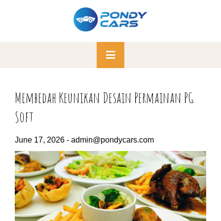
Skip
to
content
Primary
Menu
Membedah Keunikan Desain Permainan PG
Soft
June 17, 2026
-
admin@pondycars.com