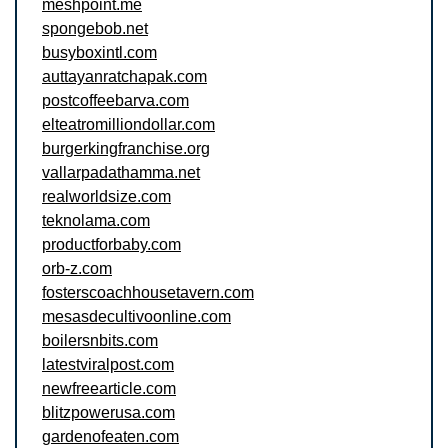
meshpoint.me
spongebob.net
busyboxintl.com
auttayanratchapak.com
postcoffeebarva.com
elteatromilliondollar.com
burgerkingfranchise.org
vallarpadathamma.net
realworldsize.com
teknolama.com
productforbaby.com
orb-z.com
fosterscoachhousetavern.com
mesasdecultivoonline.com
boilersnbits.com
latestviralpost.com
newfreearticle.com
blitzpowerusa.com
gardenofeaten.com