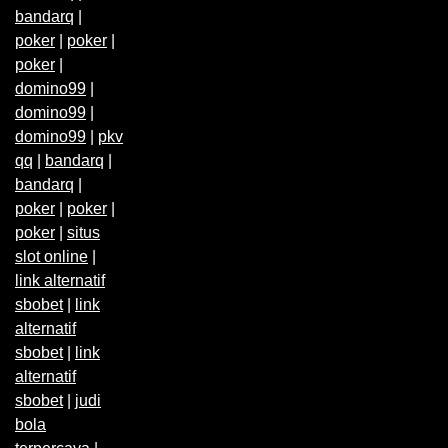
bandarq
|
poker
|
poker
|
poker
|
domino99
|
domino99
|
domino99
|
pkv
qq
|
bandarq
|
bandarq
|
poker
|
poker
|
poker
|
situs
slot online
|
link alternatif
sbobet
|
link
alternatif
sbobet
|
link
alternatif
sbobet
|
judi
bola