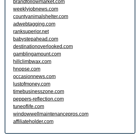
brandfollowmarket.com
weeklyjobnews.com
countyanimalshelter.com
adwebtagging.com
ranksuperior.net
babystepahead.com
destinationoverlooked.com
gamblingamount.com
hillclimbwax.com
hnopse.com
occasionnews.com
lustofmoney.com
timebusinesszone.com
peppers-reflection.com
tuneoflife.com
windowwellmaintenancepros.com
affiliateholder.com