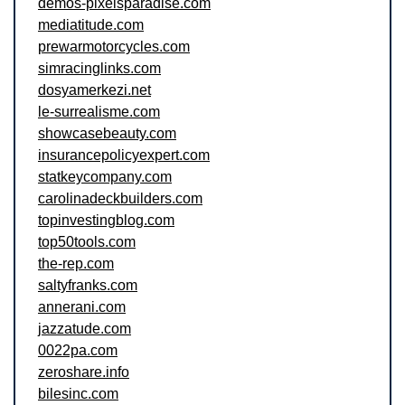
demos-pixelsparadise.com
mediatitude.com
prewarmotorcycles.com
simracinglinks.com
dosyamerkezi.net
le-surrealisme.com
showcasebeauty.com
insurancepolicyexpert.com
statkeycompany.com
carolinadeckbuilders.com
topinvestingblog.com
top50tools.com
the-rep.com
saltyfranks.com
annerani.com
jazzatude.com
0022pa.com
zeroshare.info
bilesinc.com