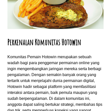
Perkenalan Komunitas Hotowin
Komunitas Pemain Hotowin merupakan sebuah
wadah bagi para penggemar permainan online yang
ingin mengembangkan jaringan mereka serta berbagi
pengalaman. Dengan semakin banyak orang yang
tertarik untuk menjelajahi dunia permainan digital,
Hotowin hadir sebagai platform yang memfasilitasi
interaksi antara pemain, baik pemula maupun yang
sudah berpengalaman. Di dalam komunitas ini,
anggota dapat saling bertukar strategi, membahas tips
dan trik, serta memperluas koneksi yang sangat