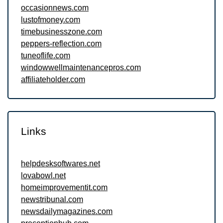
occasionnews.com
lustofmoney.com
timebusinesszone.com
peppers-reflection.com
tuneoflife.com
windowwellmaintenancepros.com
affiliateholder.com
Links
helpdesksoftwares.net
lovabowl.net
homeimprovementit.com
newstribunal.com
newsdailymagazines.com