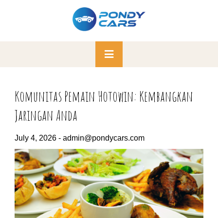
Skip
to
content
Primary
Menu
Komunitas Pemain Hotowin: Kembangkan
Jaringan Anda
July 4, 2026
-
admin@pondycars.com