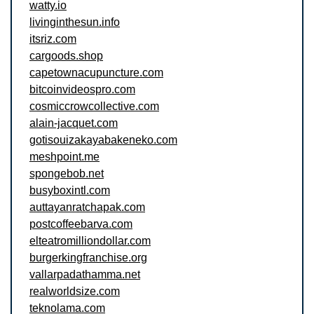
watty.io
livinginthesun.info
itsriz.com
cargoods.shop
capetownacupuncture.com
bitcoinvideospro.com
cosmiccrowcollective.com
alain-jacquet.com
gotisouizakayabakeneko.com
meshpoint.me
spongebob.net
busyboxintl.com
auttayanratchapak.com
postcoffeebarva.com
elteatromilliondollar.com
burgerkingfranchise.org
vallarpadathamma.net
realworldsize.com
teknolama.com