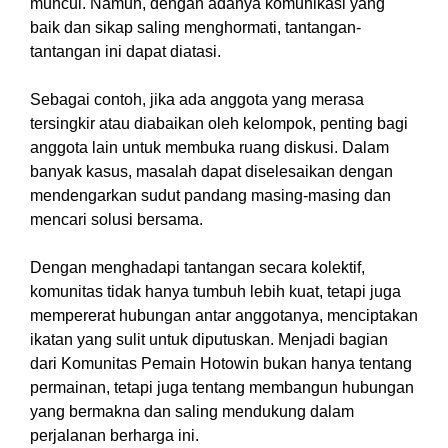
muncul. Namun, dengan adanya komunikasi yang
baik dan sikap saling menghormati, tantangan-
tantangan ini dapat diatasi.
Sebagai contoh, jika ada anggota yang merasa
tersingkir atau diabaikan oleh kelompok, penting bagi
anggota lain untuk membuka ruang diskusi. Dalam
banyak kasus, masalah dapat diselesaikan dengan
mendengarkan sudut pandang masing-masing dan
mencari solusi bersama.
Dengan menghadapi tantangan secara kolektif,
komunitas tidak hanya tumbuh lebih kuat, tetapi juga
mempererat hubungan antar anggotanya, menciptakan
ikatan yang sulit untuk diputuskan. Menjadi bagian
dari Komunitas Pemain Hotowin bukan hanya tentang
permainan, tetapi juga tentang membangun hubungan
yang bermakna dan saling mendukung dalam
perjalanan berharga ini.