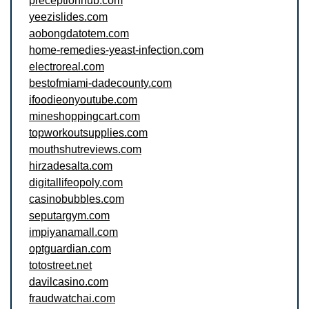
preceptionhub.com
yeezislides.com
aobongdatotem.com
home-remedies-yeast-infection.com
electroreal.com
bestofmiami-dadecounty.com
ifoodieonyoutube.com
mineshoppingcart.com
topworkoutsupplies.com
mouthshutreviews.com
hirzadesalta.com
digitallifeopoly.com
casinobubbles.com
seputargym.com
impiyanamall.com
optguardian.com
totostreet.net
davilcasino.com
fraudwatchai.com