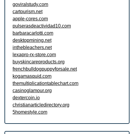
goviralstudy.com
cartourism.net
apple-cores.com
pulserasdeactividad10.com
barbaracarlotti.com
desktopmining.net
inthebleachers.net
lexapro-rx-store.com
buyskincareproducts.org
frenchbulldogpuppyforsale.net
kogamasquid.com
themultiplicationtablechart.com
casinoglamour.org
dextercoin.io
christianarticledirectory.org
5homestyle.com