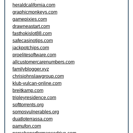
heraldcalifornia.com
graphicmonkeys.com
gamepixies.com
drawneastart.com
fasthokislot88.com
safecasinotips.com
jackpotchips.com
proelitesoftware.com
allcustomercarenumbers.com
familyblogger.xyz
chrisjohnslawgroup.com
klub-vulcan-online.com
breitkamp.com
tripleyresidence.com
softtorrents.org
somosvulnerables.org
duatloterrassa.com
pamufon.com