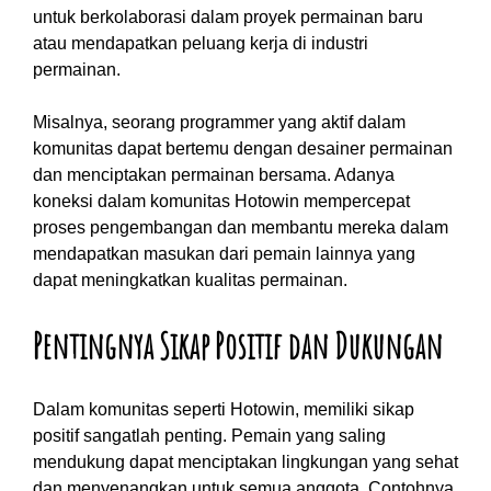
untuk berkolaborasi dalam proyek permainan baru
atau mendapatkan peluang kerja di industri
permainan.
Misalnya, seorang programmer yang aktif dalam
komunitas dapat bertemu dengan desainer permainan
dan menciptakan permainan bersama. Adanya
koneksi dalam komunitas Hotowin mempercepat
proses pengembangan dan membantu mereka dalam
mendapatkan masukan dari pemain lainnya yang
dapat meningkatkan kualitas permainan.
Pentingnya Sikap Positif dan Dukungan
Dalam komunitas seperti Hotowin, memiliki sikap
positif sangatlah penting. Pemain yang saling
mendukung dapat menciptakan lingkungan yang sehat
dan menyenangkan untuk semua anggota. Contohnya,