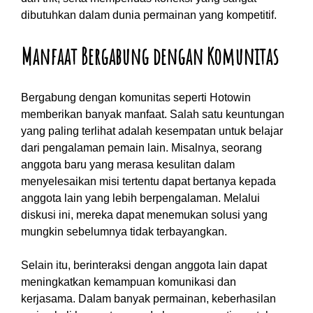
dibutuhkan dalam dunia permainan yang kompetitif.
Manfaat Bergabung dengan Komunitas
Bergabung dengan komunitas seperti Hotowin
memberikan banyak manfaat. Salah satu keuntungan
yang paling terlihat adalah kesempatan untuk belajar
dari pengalaman pemain lain. Misalnya, seorang
anggota baru yang merasa kesulitan dalam
menyelesaikan misi tertentu dapat bertanya kepada
anggota lain yang lebih berpengalaman. Melalui
diskusi ini, mereka dapat menemukan solusi yang
mungkin sebelumnya tidak terbayangkan.
Selain itu, berinteraksi dengan anggota lain dapat
meningkatkan kemampuan komunikasi dan
kerjasama. Dalam banyak permainan, keberhasilan