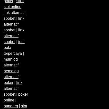
poker
|
situs
slot online
|
link alternatif
sbobet
|
link
alternatif
sbobet
|
link
alternatif
sbobet
|
judi
bola
terpercaya
|
murniqq
alternatif
|
hematqq
alternatif
|
poker
|
link
alternatif
sbobet
|
poker
online
|
bandarq
|
slot