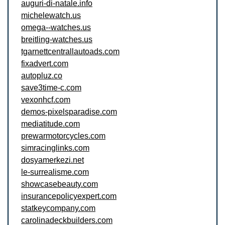
auguri-di-natale.info
michelewatch.us
omega--watches.us
breitling-watches.us
tgarnettcentrallautoads.com
fixadvert.com
autopluz.co
save3time-c.com
vexonhcf.com
demos-pixelsparadise.com
mediatitude.com
prewarmotorcycles.com
simracinglinks.com
dosyamerkezi.net
le-surrealisme.com
showcasebeauty.com
insurancepolicyexpert.com
statkeycompany.com
carolinadeckbuilders.com