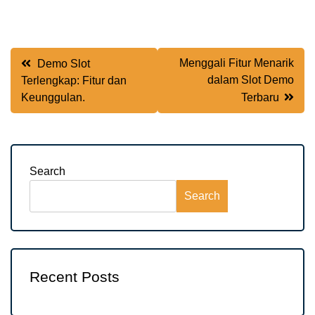
Post
Menggali Fitur Menarik
Demo Slot
dalam Slot Demo
Terlengkap: Fitur dan
navigation
Keunggulan.
Terbaru
Search
Search
Recent Posts