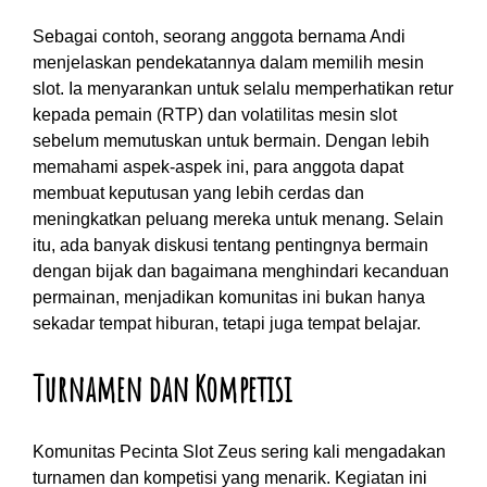
Sebagai contoh, seorang anggota bernama Andi
menjelaskan pendekatannya dalam memilih mesin
slot. Ia menyarankan untuk selalu memperhatikan retur
kepada pemain (RTP) dan volatilitas mesin slot
sebelum memutuskan untuk bermain. Dengan lebih
memahami aspek-aspek ini, para anggota dapat
membuat keputusan yang lebih cerdas dan
meningkatkan peluang mereka untuk menang. Selain
itu, ada banyak diskusi tentang pentingnya bermain
dengan bijak dan bagaimana menghindari kecanduan
permainan, menjadikan komunitas ini bukan hanya
sekadar tempat hiburan, tetapi juga tempat belajar.
Turnamen dan Kompetisi
Komunitas Pecinta Slot Zeus sering kali mengadakan
turnamen dan kompetisi yang menarik. Kegiatan ini