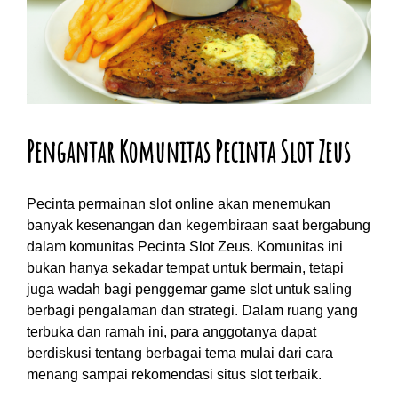
Pengantar Komunitas Pecinta Slot Zeus
Pecinta permainan slot online akan menemukan
banyak kesenangan dan kegembiraan saat bergabung
dalam komunitas Pecinta Slot Zeus. Komunitas ini
bukan hanya sekadar tempat untuk bermain, tetapi
juga wadah bagi penggemar game slot untuk saling
berbagi pengalaman dan strategi. Dalam ruang yang
terbuka dan ramah ini, para anggotanya dapat
berdiskusi tentang berbagai tema mulai dari cara
menang sampai rekomendasi situs slot terbaik.