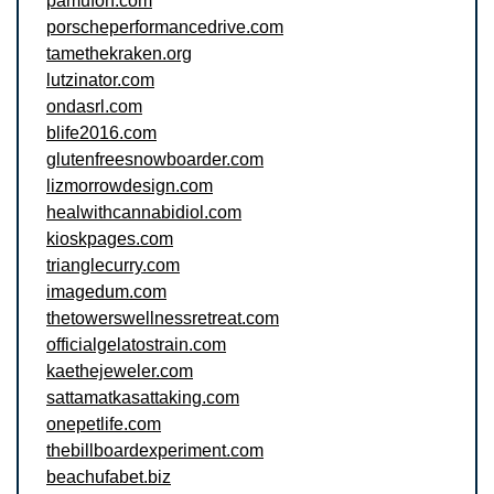
pamufon.com
porscheperformancedrive.com
tamethekraken.org
lutzinator.com
ondasrl.com
blife2016.com
glutenfreesnowboarder.com
lizmorrowdesign.com
healwithcannabidiol.com
kioskpages.com
trianglecurry.com
imagedum.com
thetowerswellnessretreat.com
officialgelatostrain.com
kaethejeweler.com
sattamatkasattaking.com
onepetlife.com
thebillboardexperiment.com
beachufabet.biz