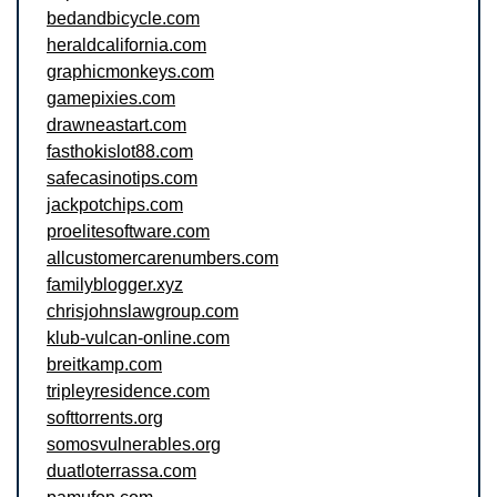
bedandbicycle.com
heraldcalifornia.com
graphicmonkeys.com
gamepixies.com
drawneastart.com
fasthokislot88.com
safecasinotips.com
jackpotchips.com
proelitesoftware.com
allcustomercarenumbers.com
familyblogger.xyz
chrisjohnslawgroup.com
klub-vulcan-online.com
breitkamp.com
tripleyresidence.com
softtorrents.org
somosvulnerables.org
duatloterrassa.com