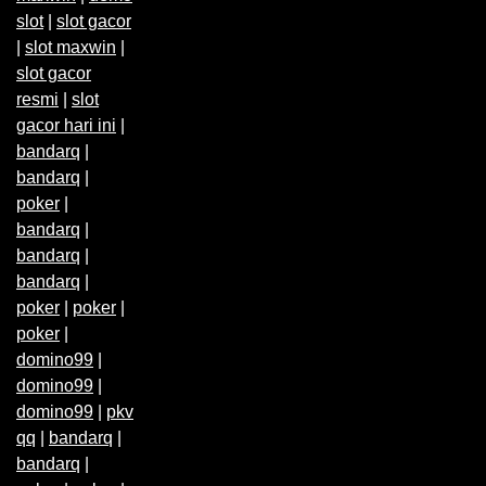
slot
|
slot gacor
|
slot maxwin
|
slot gacor
resmi
|
slot
gacor hari ini
|
bandarq
|
bandarq
|
poker
|
bandarq
|
bandarq
|
bandarq
|
poker
|
poker
|
poker
|
domino99
|
domino99
|
domino99
|
pkv
qq
|
bandarq
|
bandarq
|