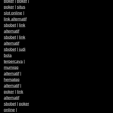
poker
|
poker
|
poker
|
situs
slot online
|
link alternatif
sbobet
|
link
alternatif
sbobet
|
link
alternatif
sbobet
|
judi
bola
terpercaya
|
murniqq
alternatif
|
hematqq
alternatif
|
poker
|
link
alternatif
sbobet
|
poker
online
|