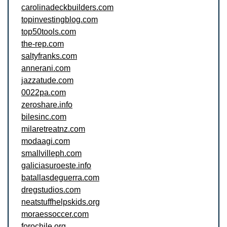
carolinadeckbuilders.com
topinvestingblog.com
top50tools.com
the-rep.com
saltyfranks.com
annerani.com
jazzatude.com
0022pa.com
zeroshare.info
bilesinc.com
milaretreatnz.com
modaagi.com
smallvilleph.com
galiciasuroeste.info
batallasdeguerra.com
dregstudios.com
neatstuffhelpskids.org
moraessoccer.com
forochile.org