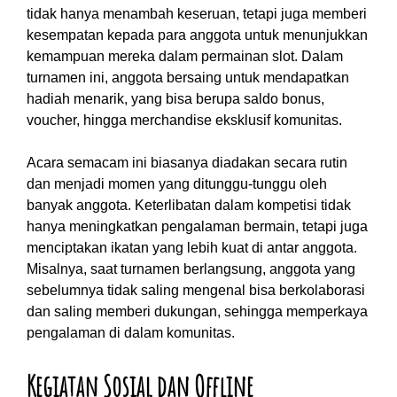
tidak hanya menambah keseruan, tetapi juga memberi
kesempatan kepada para anggota untuk menunjukkan
kemampuan mereka dalam permainan slot. Dalam
turnamen ini, anggota bersaing untuk mendapatkan
hadiah menarik, yang bisa berupa saldo bonus,
voucher, hingga merchandise eksklusif komunitas.
Acara semacam ini biasanya diadakan secara rutin
dan menjadi momen yang ditunggu-tunggu oleh
banyak anggota. Keterlibatan dalam kompetisi tidak
hanya meningkatkan pengalaman bermain, tetapi juga
menciptakan ikatan yang lebih kuat di antar anggota.
Misalnya, saat turnamen berlangsung, anggota yang
sebelumnya tidak saling mengenal bisa berkolaborasi
dan saling memberi dukungan, sehingga memperkaya
pengalaman di dalam komunitas.
Kegiatan Sosial dan Offline