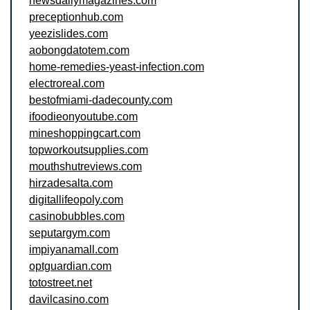
newsdailymagazines.com
preceptionhub.com
yeezislides.com
aobongdatotem.com
home-remedies-yeast-infection.com
electroreal.com
bestofmiami-dadecounty.com
ifoodieonyoutube.com
mineshoppingcart.com
topworkoutsupplies.com
mouthshutreviews.com
hirzadesalta.com
digitallifeopoly.com
casinobubbles.com
seputargym.com
impiyanamall.com
optguardian.com
totostreet.net
davilcasino.com