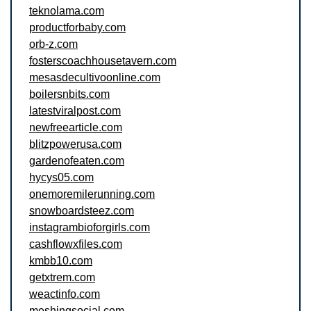
teknolama.com
productforbaby.com
orb-z.com
fosterscoachhousetavern.com
mesasdecultivoonline.com
boilersnbits.com
latestviralpost.com
newfreearticle.com
blitzpowerusa.com
gardenofeaten.com
hycys05.com
onemoremilerunning.com
snowboardsteez.com
instagrambioforgirls.com
cashflowxfiles.com
kmbb10.com
getxtrem.com
weactinfo.com
meshingsocial.com