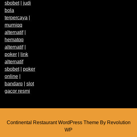
sbobet
|
judi
bola
terpercaya
|
murniqq
alternatif
|
hematqq
alternatif
|
poker
|
link
alternatif
sbobet
|
poker
online
|
bandarq
|
slot
gacor resmi
Continental Restaurant WordPress Theme By Revolution
WP