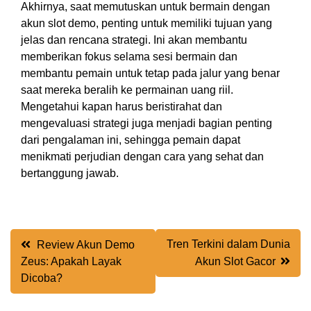
Akhirnya, saat memutuskan untuk bermain dengan
akun slot demo, penting untuk memiliki tujuan yang
jelas dan rencana strategi. Ini akan membantu
memberikan fokus selama sesi bermain dan
membantu pemain untuk tetap pada jalur yang benar
saat mereka beralih ke permainan uang riil.
Mengetahui kapan harus beristirahat dan
mengevaluasi strategi juga menjadi bagian penting
dari pengalaman ini, sehingga pemain dapat
menikmati perjudian dengan cara yang sehat dan
bertanggung jawab.
Post
Tren Terkini dalam Dunia
Review Akun Demo
Zeus: Apakah Layak
Akun Slot Gacor
navigation
Dicoba?