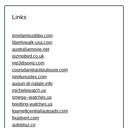
Links
jimsfamousbbq.com
libertywalk-usa.com
australiamovie.net
gizmobird.co.uk
mp3djsong.com
coursdanglaistoulouse.com
neptunuslex.com
auguri-di-natale.info
michelewatch.us
omega--watches.us
breitling-watches.us
tgarnettcentrallautoads.com
fixadvert.com
autopluz.co