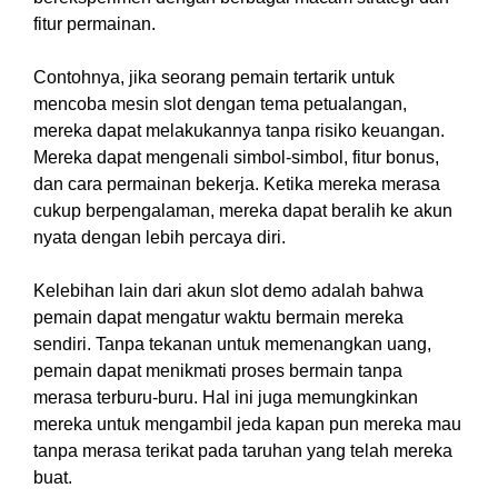
fitur permainan.
Contohnya, jika seorang pemain tertarik untuk
mencoba mesin slot dengan tema petualangan,
mereka dapat melakukannya tanpa risiko keuangan.
Mereka dapat mengenali simbol-simbol, fitur bonus,
dan cara permainan bekerja. Ketika mereka merasa
cukup berpengalaman, mereka dapat beralih ke akun
nyata dengan lebih percaya diri.
Kelebihan lain dari akun slot demo adalah bahwa
pemain dapat mengatur waktu bermain mereka
sendiri. Tanpa tekanan untuk memenangkan uang,
pemain dapat menikmati proses bermain tanpa
merasa terburu-buru. Hal ini juga memungkinkan
mereka untuk mengambil jeda kapan pun mereka mau
tanpa merasa terikat pada taruhan yang telah mereka
buat.