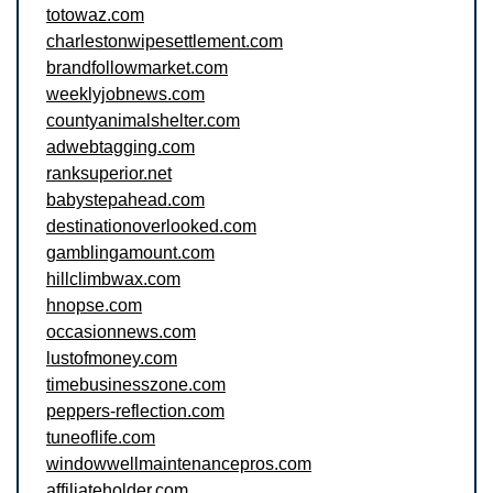
totowaz.com
charlestonwipesettlement.com
brandfollowmarket.com
weeklyjobnews.com
countyanimalshelter.com
adwebtagging.com
ranksuperior.net
babystepahead.com
destinationoverlooked.com
gamblingamount.com
hillclimbwax.com
hnopse.com
occasionnews.com
lustofmoney.com
timebusinesszone.com
peppers-reflection.com
tuneoflife.com
windowwellmaintenancepros.com
affiliateholder.com