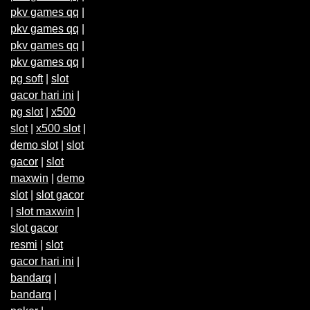
pkv games qq
|
pkv games qq
|
pkv games qq
|
pkv games qq
|
pg soft
|
slot
gacor hari ini
|
pg slot
|
x500
slot
|
x500 slot
|
demo slot
|
slot
gacor
|
slot
maxwin
|
demo
slot
|
slot gacor
|
slot maxwin
|
slot gacor
resmi
|
slot
gacor hari ini
|
bandarq
|
bandarq
|