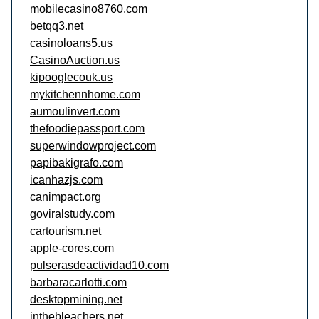
mobilecasino8760.com
betqq3.net
casinoloans5.us
CasinoAuction.us
kipooglecouk.us
mykitchennhome.com
aumoulinvert.com
thefoodiepassport.com
superwindowproject.com
papibakigrafo.com
icanhazjs.com
canimpact.org
goviralstudy.com
cartourism.net
apple-cores.com
pulserasdeactividad10.com
barbaracarlotti.com
desktopmining.net
inthebleachers.net