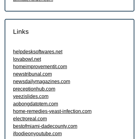
Links
helpdesksoftwares.net
lovabowl.net
homeimprovementit.com
newstribunal.com
newsdailymagazines.com
preceptionhub.com
yeezislides.com
aobongdatotem.com
home-remedies-yeast-infection.com
electroreal.com
bestofmiami-dadecounty.com
ifoodieonyoutube.com