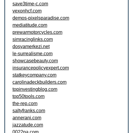
save3time-c.com
vexonhcf.com
demos-pixelsparadise.com
mediatitude.com
prewarmotorcycles.com
simracinglinks.com
dosyamerkezi.net
le-surrealisme.com
showcasebeauty.com
insurancepolicyexpert.com
statkeycompany.com
carolinadeckbuilders.com
topinvestingblog.com
top50tools.com
the-rep.com
saltyfranks.com
annerani.com
jazzatude.com
0022pa.com