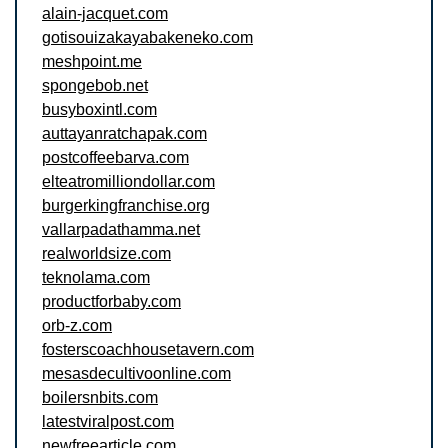
alain-jacquet.com
gotisouizakayabakeneko.com
meshpoint.me
spongebob.net
busyboxintl.com
auttayanratchapak.com
postcoffeebarva.com
elteatromilliondollar.com
burgerkingfranchise.org
vallarpadathamma.net
realworldsize.com
teknolama.com
productforbaby.com
orb-z.com
fosterscoachhousetavern.com
mesasdecultivoonline.com
boilersnbits.com
latestviralpost.com
newfreearticle.com