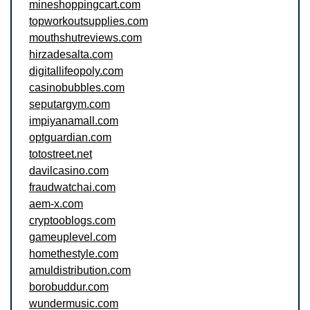
mineshoppingcart.com
topworkoutsupplies.com
mouthshutreviews.com
hirzadesalta.com
digitallifeopoly.com
casinobubbles.com
seputargym.com
impiyanamall.com
optguardian.com
totostreet.net
davilcasino.com
fraudwatchai.com
aem-x.com
cryptooblogs.com
gameuplevel.com
homethestyle.com
amuldistribution.com
borobuddur.com
wundermusic.com