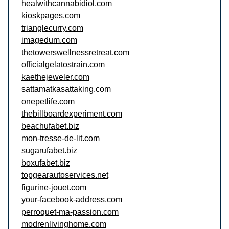
healwithcannabidiol.com
kioskpages.com
trianglecurry.com
imagedum.com
thetowerswellnessretreat.com
officialgelatostrain.com
kaethejeweler.com
sattamatkasattaking.com
onepetlife.com
thebillboardexperiment.com
beachufabet.biz
mon-tresse-de-lit.com
sugarufabet.biz
boxufabet.biz
topgearautoservices.net
figurine-jouet.com
your-facebook-address.com
perroquet-ma-passion.com
modrenlivinghome.com