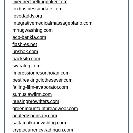
livedirectbettingpoker.com
foxbusinessupdate.com
lovedaddy.org
integrativemedicalmassageplano.com
mrrugwashing.com
acb-bankia.com
flash-es.net
upshak.com
backsilo.com
siviralqq.com
impressionresorthoian.com
bestfreakingclothesever.com
falling-film-evaporator.com
sumuslawfirm.com
nursingprowriters.com
greenmountainthreadwear.com
acutedispensary.com
sattamatkanewsblog.com
cryptocurrencytradingcn.com