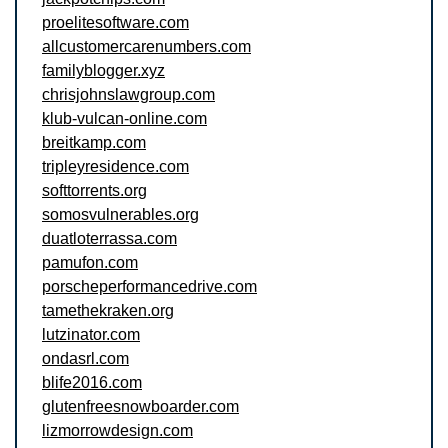
proelitesoftware.com
allcustomercarenumbers.com
familyblogger.xyz
chrisjohnslawgroup.com
klub-vulcan-online.com
breitkamp.com
tripleyresidence.com
softtorrents.org
somosvulnerables.org
duatloterrassa.com
pamufon.com
porscheperformancedrive.com
tamethekraken.org
lutzinator.com
ondasrl.com
blife2016.com
glutenfreesnowboarder.com
lizmorrowdesign.com