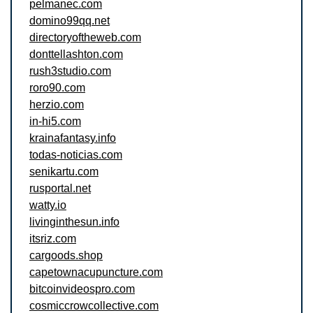
pelmanec.com
domino99qq.net
directoryoftheweb.com
donttellashton.com
rush3studio.com
roro90.com
herzio.com
in-hi5.com
krainafantasy.info
todas-noticias.com
senikartu.com
rusportal.net
watty.io
livinginthesun.info
itsriz.com
cargoods.shop
capetownacupuncture.com
bitcoinvideospro.com
cosmiccrowcollective.com