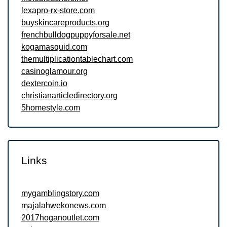
lexapro-rx-store.com
buyskincareproducts.org
frenchbulldogpuppyforsale.net
kogamasquid.com
themultiplicationtablechart.com
casinoglamour.org
dextercoin.io
christianarticledirectory.org
5homestyle.com
Links
mygamblingstory.com
majalahwekonews.com
2017hoganoutlet.com