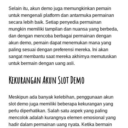
Selain itu, akun demo juga memungkinkan pemain
untuk mengenali platform dan antarmuka permainan
secara lebih baik. Setiap penyedia permainan
mungkin memiliki tampilan dan nuansa yang berbeda,
dan dengan mencoba berbagai permainan dengan
akun demo, pemain dapat menemukan mana yang
paling sesuai dengan preferensi mereka. Ini akan
sangat membantu saat mereka akhirnya memutuskan
untuk bermain dengan uang asli.
Kekurangan Akun Slot Demo
Meskipun ada banyak kelebihan, penggunaan akun
slot demo juga memiliki beberapa kekurangan yang
perlu diperhatikan. Salah satu aspek yang paling
mencolok adalah kurangnya elemen emosional yang
hadir dalam permainan uang nyata. Ketika bermain