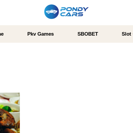
ne
Pkv Games
SBOBET
Slot