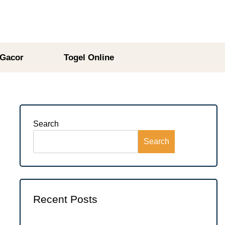
 Gacor
Togel Online
Search
Search
Recent Posts