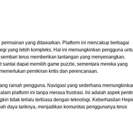
s permainan yang ditawarkan. Platform ini mencakup berbagai
ategi yang lebih kompleks. Hal ini memungkinkan pengguna unt
, sembari terus memberikan tantangan yang menyenangkan.
at santai dapat memilih game puzzle, sementara mereka yang
 memerlukan pemikiran kritis dan perencanaan.
a yang ramah pengguna. Navigasi yang sederhana memungkinka
m platform ini tanpa merasa frustrasi. Ini adalah aspek penti
n tidak terlalu terbiasa dengan teknologi. Keberhasilan Hepi
h daya tariknya, menjadikan komunitas penggunanya terus