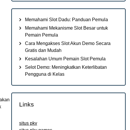
Memahami Slot Dadu: Panduan Pemula
Memahami Mekanisme Slot Besar untuk
Pemain Pemula
Cara Mengakses Slot Akun Demo Secara
Gratis dan Mudah
Kesalahan Umum Pemain Slot Pemula
Selot Demo: Meningkatkan Keterlibatan
Pengguna di Kelas
rakan
Links
k
situs pkv