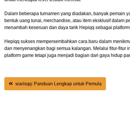
Dalam beberapa turnamen yang diadakan, banyak pemain yang
bentuk uang tunai, merchandise, atau item eksklusif dalam p
menambah keseruan dan daya tarik Hepiqq sebagai platform 
Hepiqq sukses mempersembahkan cara baru dalam menikmati p
dan menyenangkan bagi semua kalangan. Melalui fitur-fitur in
platform game tetapi juga menjadi bagian dari gaya hidup 
Post
warisqq: Panduan Lengkap untuk Pemula
navigation