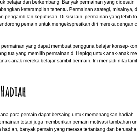
k belajar dan berkembang. Banyak permainan yang didesain
angkan keterampilan tertentu. Permainan strategi, misalnya, 
pengambilan keputusan. Di sisi lain, permainan yang lebih f
t mendorong pemain untuk mengekspresikan diri mereka dengan 
a permainan yang dapat membuat pengguna belajar konsep-ko
ng tua yang memilih permainan di Hepiqq untuk anak-anak m
ak-anak mereka belajar sambil bermain. Ini menjadi nilai ta
Hadiah
 mana para pemain dapat bersaing untuk memenangkan hadiah
permainan tetapi juga memberikan pemain motivasi tambahan u
 hadiah, banyak pemain yang merasa tertantang dan berusaha