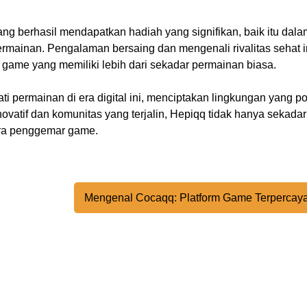
 berhasil mendapatkan hadiah yang signifikan, baik itu dala
ermainan. Pengalaman bersaing dan mengenali rivalitas sehat i
game yang memiliki lebih dari sekadar permainan biasa.
ermainan di era digital ini, menciptakan lingkungan yang pos
ovatif dan komunitas yang terjalin, Hepiqq tidak hanya sekadar
para penggemar game.
Mengenal Cocaqq: Platform Game Terpercay