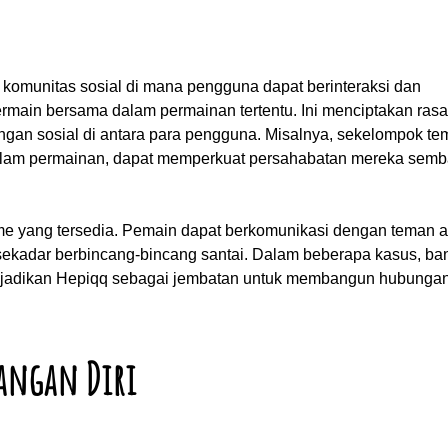
 komunitas sosial di mana pengguna dapat berinteraksi dan
ermain bersama dalam permainan tertentu. Ini menciptakan rasa
an sosial di antara para pengguna. Misalnya, sekelompok te
dalam permainan, dapat memperkuat persahabatan mereka semb
 game yang tersedia. Pemain dapat berkomunikasi dengan teman 
u sekadar berbincang-bincang santai. Dalam beberapa kasus, ba
enjadikan Hepiqq sebagai jembatan untuk membangun hubunga
angan Diri