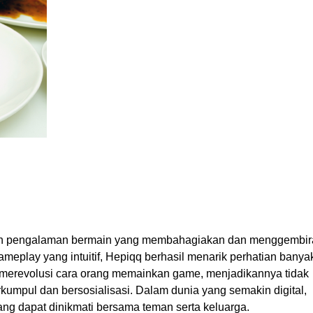
an pengalaman bermain yang membahagiakan dan menggembi
eplay yang intuitif, Hepiqq berhasil menarik perhatian banya
uk merevolusi cara orang memainkan game, menjadikannya tidak
kumpul dan bersosialisasi. Dalam dunia yang semakin digital,
g dapat dinikmati bersama teman serta keluarga.