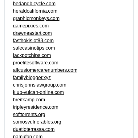
bedandbicycle.com
heraldcalifornia.com
graphicmonkeys.com
gamepixies.com
drawneastart.com
fasthokislot88.com
safecasinotips.com
jackpotchips.com
proelitesoftware.com
allcustomercarenumbers.com
familyblogger.xyz
chrisjohnslawgroup.com
klub-vulcan-online.com
breitkamp.com
tripleyresidence.com
softtorrents.org
somosvulnerables.org
duatloterrassa.com
pamufon.com