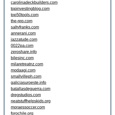
carolinadeckbuilders.com
topinvestingblog.com
top50tools.com
the-rep.com
saltyfranks.com
annerani.com
jazzatude.com
0022pa.com
zeroshare.info
bilesinc.com
milaretreatnz.com
modaagi.com
smallvilleph.com
galiciasuroeste.info
batallasdeguerra.com
dregstudios.com
neatstuffhelpskids.org
moraessoccer.com
forochile.org