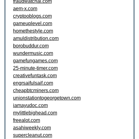
fraudwatchai.com
aem-x.com
cryptooblogs.com
gameuplevel.com
homethestyle.com
amuldistribution.com
borobuddur.com
wundermusic.com
gamefungames.com
25-minute-timer.com
creativefuntask.com
engrsaifulsaif.com
cheapbtcminers.com
unionstationtogeorgetown.com
iamayudoc.com
mylittlebighead.com
freealot.com
asahiweekly.com
supercleanut.com