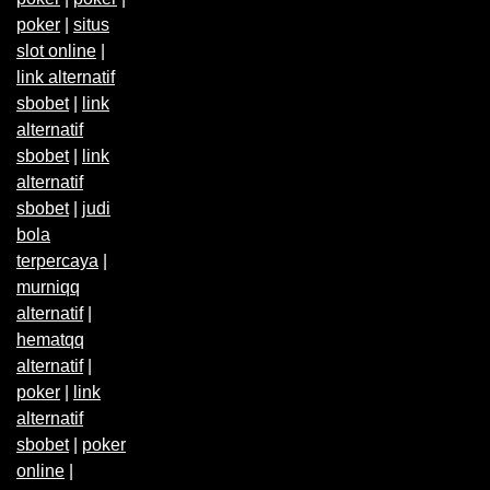
poker
|
situs
slot online
|
link alternatif
sbobet
|
link
alternatif
sbobet
|
link
alternatif
sbobet
|
judi
bola
terpercaya
|
murniqq
alternatif
|
hematqq
alternatif
|
poker
|
link
alternatif
sbobet
|
poker
online
|