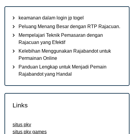
keamanan dalam login jp togel
Peluang Menang Besar dengan RTP Rajacuan.
Mempelajari Teknik Pemasaran dengan
Rajacuan yang Efektif
Kelebihan Menggunakan Rajabandot untuk
Permainan Online
Panduan Lengkap untuk Menjadi Pemain
Rajabandot yang Handal
Links
situs pkv
situs pkv games