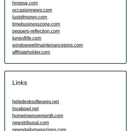
hnopse.com
occasionnews.com
lustofmoney.com
timebusinesszone.com
peppers-reflection.com
tuneoflife.com
windowwellmaintenancepros.com
affiliateholder.com
Links
helpdesksoftwares.net
lovabowl.net
homeimprovementit.com
newstribunal.com
newsdailymagazines.com