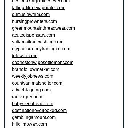
bestfreakingclothesever.com
falling-film-evaporator.com
sumuslawfirm.com
nursingprowriters.com
greenmountainthreadwear.com
acutedispensary.com
sattamatkanewsblog.com
cryptocurrencytradingcn.com
totowaz.com
charlestonwipesettlement.com
brandfollowmarket.com
weeklyjobnews.com
countyanimalshelter.com
adwebtagging.com
ranksuperior.net
babystepahead.com
destinationoverlooked.com
gamblingamount.com
hillclimbwax.com