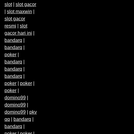
slot
|
slot gacor
|
slot maxwin
|
slot gacor
resmi
|
slot
gacor hari ini
|
bandarq
|
bandarq
|
poker
|
bandarq
|
bandarq
|
bandarq
|
poker
|
poker
|
poker
|
domino99
|
domino99
|
domino99
|
pkv
qq
|
bandarq
|
bandarq
|
poker
|
poker
|