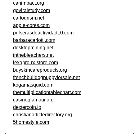
canimpact.org
goviralstudy.com
cartourism.net
apple-cores.com
pulserasdeactividad10.com
barbaracarlotti.com
desktopmining.net
inthebleachers.net
lexapro-rx-store.com
buyskincareproducts.org
frenchbulldogpuppyforsale.net
kogamasquid.com
themultiplicationtablechart.com
casinoglamour.org
dextercoin.io
christianarticledirectory.org
5homestyle.com