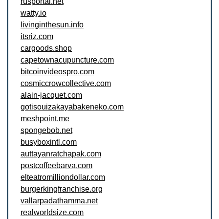
rusportal.net
watty.io
livinginthesun.info
itsriz.com
cargoods.shop
capetownacupuncture.com
bitcoinvideospro.com
cosmiccrowcollective.com
alain-jacquet.com
gotisouizakayabakeneko.com
meshpoint.me
spongebob.net
busyboxintl.com
auttayanratchapak.com
postcoffeebarva.com
elteatromilliondollar.com
burgerkingfranchise.org
vallarpadathamma.net
realworldsize.com