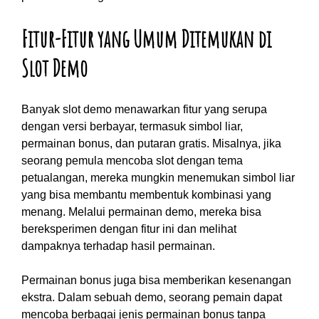
Fitur-Fitur yang Umum Ditemukan di
Slot Demo
Banyak slot demo menawarkan fitur yang serupa
dengan versi berbayar, termasuk simbol liar,
permainan bonus, dan putaran gratis. Misalnya, jika
seorang pemula mencoba slot dengan tema
petualangan, mereka mungkin menemukan simbol liar
yang bisa membantu membentuk kombinasi yang
menang. Melalui permainan demo, mereka bisa
bereksperimen dengan fitur ini dan melihat
dampaknya terhadap hasil permainan.
Permainan bonus juga bisa memberikan kesenangan
ekstra. Dalam sebuah demo, seorang pemain dapat
mencoba berbagai jenis permainan bonus tanpa