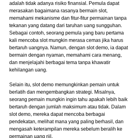
adalah tidak adanya risiko finansial. Pemula dapat
merasakan bagaimana rasanya bermain slot,
memahami mekanisme dan fitur-fitur permainan tanpa
tekanan yang datang dari taruhan uang sungguhan.
Sebagai contoh, seorang pemula yang baru pertama
kali mencoba slot mungkin merasa cemas jika harus
bertaruh uangnya. Namun, dengan slot demo, ia dapat
bermain dengan nyaman, memahami cara menang,
dan menjelajahi berbagai tema tanpa khawatir
kehilangan uang.
Selain itu, slot demo memungkinkan pemain untuk
berlatih dan mengembangkan strategi. Misalnya,
seorang pemain mungkin ingin tahu apakah lebih baik
bertaruh dengan jumlah maksimum atau tidak. Dalam
slot demo, mereka dapat mencoba berbagai
pendekatan, melihat mana yang paling berhasil, dan
mengasah keterampilan mereka sebelum beralih ke
permainan uang riil.