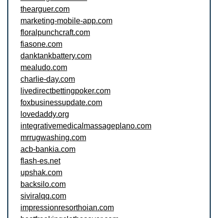
thearguer.com
marketing-mobile-app.com
floralpunchcraft.com
fiasone.com
danktankbattery.com
mealudo.com
charlie-day.com
livedirectbettingpoker.com
foxbusinessupdate.com
lovedaddy.org
integrativemedicalmassageplano.com
mrrugwashing.com
acb-bankia.com
flash-es.net
upshak.com
backsilo.com
siviralqq.com
impressionresorthoian.com