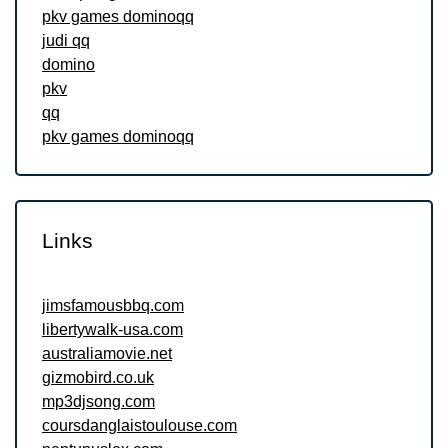
pkv games dominoqq
judi qq
domino
pkv
qq
pkv games dominoqq
Links
jimsfamousbbq.com
libertywalk-usa.com
australiamovie.net
gizmobird.co.uk
mp3djsong.com
coursdanglaistoulouse.com