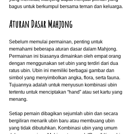
bagus untuk berkumpul bersama teman dan keluarga.
Aturan Dasar Mahjong
Sebelum memulai permainan, penting untuk
memahami beberapa aturan dasar dalam Mahjong.
Permainan ini biasanya dimainkan oleh empat orang
dengan menggunakan set ubin yang terdiri dari dua
ratus ubin. Ubin ini memiliki berbagai gambar dan
simbol yang menyimbolkan angka, flora, serta fauna.
Tujuannya adalah untuk menyusun kombinasi ubin
tertentu untuk menciptakan “hand” atau set kartu yang
menang.
Setiap pemain dibagikan sejumlah ubin dan secara
bergiliran menarik ubin baru atau membuang ubin
yang tidak dibutuhkan. Kombinasi ubin yang umum