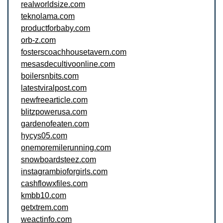
realworldsize.com
teknolama.com
productforbaby.com
orb-z.com
fosterscoachhousetavern.com
mesasdecultivoonline.com
boilersnbits.com
latestviralpost.com
newfreearticle.com
blitzpowerusa.com
gardenofeaten.com
hycys05.com
onemoremilerunning.com
snowboardsteez.com
instagrambioforgirls.com
cashflowxfiles.com
kmbb10.com
getxtrem.com
weactinfo.com