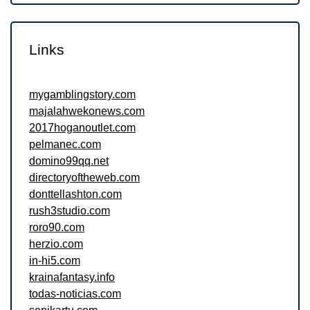
Links
mygamblingstory.com
majalahwekonews.com
2017hoganoutlet.com
pelmanec.com
domino99qq.net
directoryoftheweb.com
donttellashton.com
rush3studio.com
roro90.com
herzio.com
in-hi5.com
krainafantasy.info
todas-noticias.com