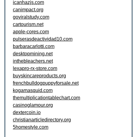
icanhazjs.com
canimpact.org
goviralstudy.com
cartourism.net
apple-cores.com
pulserasdeactividad10.com
barbaracarlotti.com
desktopmining.net
inthebleachers.net
lexapro-rx-store.com
buyskincareproducts.org
frenchbulldogpuppyforsale.net
kogamasquid.com
themultiplicationtablechart.com
casinoglamour.org
dextercoin.io
christianarticledirectory.org
5homestyle.com