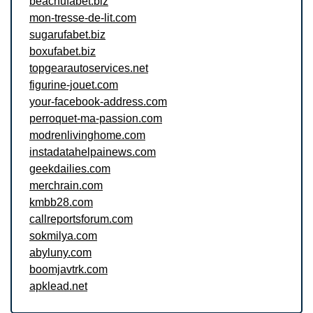
beachufabet.biz
mon-tresse-de-lit.com
sugarufabet.biz
boxufabet.biz
topgearautoservices.net
figurine-jouet.com
your-facebook-address.com
perroquet-ma-passion.com
modrenlivinghome.com
instadatahelpainews.com
geekdailies.com
merchrain.com
kmbb28.com
callreportsforum.com
sokmilya.com
abyluny.com
boomjavtrk.com
apklead.net