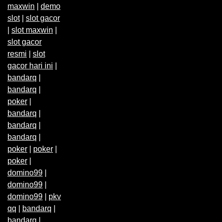
maxwin
|
demo
slot
|
slot gacor
|
slot maxwin
|
slot gacor
resmi
|
slot
gacor hari ini
|
bandarq
|
bandarq
|
poker
|
bandarq
|
bandarq
|
bandarq
|
poker
|
poker
|
poker
|
domino99
|
domino99
|
domino99
|
pkv
qq
|
bandarq
|
bandarq
|