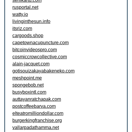
senikartu.com
rusportal.net
watty.io
livinginthesun.info
itsriz.com
cargoods.shop
capetownacupuncture.com
bitcoinvideospro.com
cosmiccrowcollective.com
alain-jacquet.com
gotisouizakayabakeneko.com
meshpoint.me
spongebob.net
busyboxintl.com
auttayanratchapak.com
postcoffeebarva.com
elteatromilliondollar.com
burgerkingfranchise.org
vallarpadathamma.net