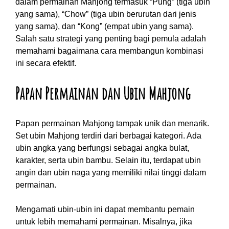
dalam permainan Mahjong termasuk “Pung” (tiga ubin
yang sama), “Chow” (tiga ubin berurutan dari jenis
yang sama), dan “Kong” (empat ubin yang sama).
Salah satu strategi yang penting bagi pemula adalah
memahami bagaimana cara membangun kombinasi
ini secara efektif.
Papan Permainan dan Ubin Mahjong
Papan permainan Mahjong tampak unik dan menarik.
Set ubin Mahjong terdiri dari berbagai kategori. Ada
ubin angka yang berfungsi sebagai angka bulat,
karakter, serta ubin bambu. Selain itu, terdapat ubin
angin dan ubin naga yang memiliki nilai tinggi dalam
permainan.
Mengamati ubin-ubin ini dapat membantu pemain
untuk lebih memahami permainan. Misalnya, jika