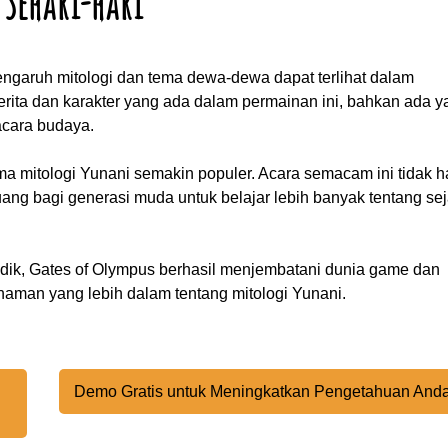
Sehari-hari
ngaruh mitologi dan tema dewa-dewa dapat terlihat dalam
cerita dan karakter yang ada dalam permainan ini, bahkan ada 
acara budaya.
ema mitologi Yunani semakin populer. Acara semacam ini tidak 
ng bagi generasi muda untuk belajar lebih banyak tentang se
k, Gates of Olympus berhasil menjembatani dunia game dan
man yang lebih dalam tentang mitologi Yunani.
Demo Gratis untuk Meningkatkan Pengetahuan And