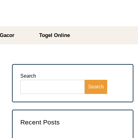
 Gacor
Togel Online
Search
Search
Recent Posts