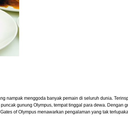
yang nampak menggoda banyak pemain di seluruh dunia. Terinsp
 puncak gunung Olympus, tempat tinggal para dewa. Dengan gr
 Gates of Olympus menawarkan pengalaman yang tak terlupak