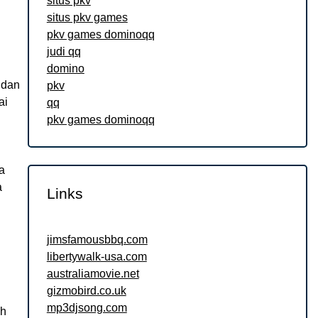
situs pkv
situs pkv games
pkv games dominoqq
judi qq
domino
 dan
pkv
ai
qq
n
pkv games dominoqq
a
a
Links
jimsfamousbbq.com
libertywalk-usa.com
australiamovie.net
gizmobird.co.uk
mp3djsong.com
ah