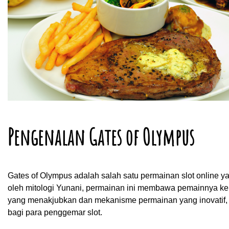
Pengenalan Gates of Olympus
Gates of Olympus adalah salah satu permainan slot online 
oleh mitologi Yunani, permainan ini membawa pemainnya ke
yang menakjubkan dan mekanisme permainan yang inovatif,
bagi para penggemar slot.