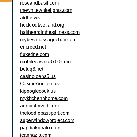
roseandbasil.com
thewhitewhitelights.com
atdhe.ws
heckrodtwetland.org
halfheardinthestillness.com
mybestmassagechair.com
ericreed.net
fluxetine.com
mobilecasino8760.com
betqq3.net
casinoloans5.us
CasinoAuction.us
kipooglecouk.us
mykitchennhome.com
aumoulinvert.com
thefoodiepassport.com
superwindowproject.com
papibakigrafo.com
icanhazjs.com