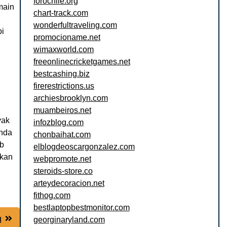
forochile.org
main
chart-track.com
wonderfultraveling.com
pi
promocioname.net
wimaxworld.com
freeonlinecricketgames.net
bestcashing.biz
firerestrictions.us
archiesbrooklyn.com
muambeiros.net
yak
infozblog.com
Anda
chonbaihat.com
ab
elblogdeoscargonzalez.com
ikan
webpromote.net
steroids-store.co
arteydecoracion.net
fithog.com
bestlaptopbestmonitor.com
q
georginaryland.com