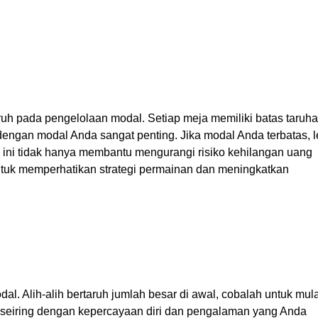
uh pada pengelolaan modal. Setiap meja memiliki batas taruh
engan modal Anda sangat penting. Jika modal Anda terbatas, l
 ini tidak hanya membantu mengurangi risiko kehilangan uang
ntuk memperhatikan strategi permainan dan meningkatkan
 Alih-alih bertaruh jumlah besar di awal, cobalah untuk mula
 seiring dengan kepercayaan diri dan pengalaman yang Anda