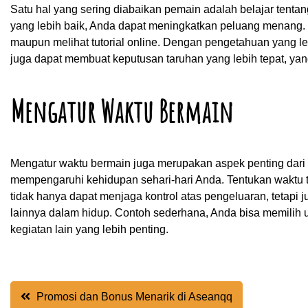
Satu hal yang sering diabaikan pemain adalah belajar tenta
yang lebih baik, Anda dapat meningkatkan peluang menang. L
maupun melihat tutorial online. Dengan pengetahuan yang leb
juga dapat membuat keputusan taruhan yang lebih tepat, ya
Mengatur Waktu Bermain
Mengatur waktu bermain juga merupakan aspek penting dari 
mempengaruhi kehidupan sehari-hari Anda. Tentukan waktu te
tidak hanya dapat menjaga kontrol atas pengeluaran, tetap
lainnya dalam hidup. Contoh sederhana, Anda bisa memilih 
kegiatan lain yang lebih penting.
Post
Promosi dan Bonus Menarik di Aseanqq