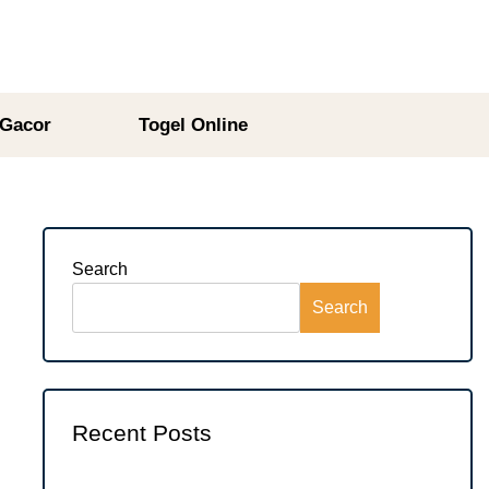
 Gacor
Togel Online
Search
Search
Recent Posts