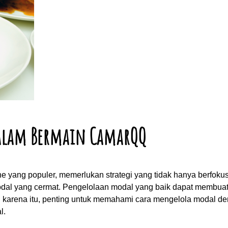
alam Bermain CamarQQ
e yang populer, memerlukan strategi yang tidak hanya berfoku
modal yang cermat. Pengelolaan modal yang baik dapat membua
h karena itu, penting untuk memahami cara mengelola modal d
l.