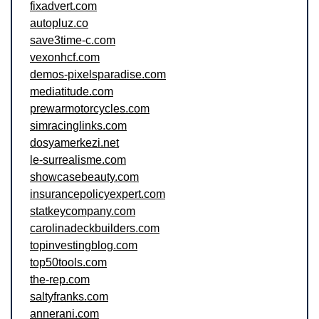
fixadvert.com
autopluz.co
save3time-c.com
vexonhcf.com
demos-pixelsparadise.com
mediatitude.com
prewarmotorcycles.com
simracinglinks.com
dosyamerkezi.net
le-surrealisme.com
showcasebeauty.com
insurancepolicyexpert.com
statkeycompany.com
carolinadeckbuilders.com
topinvestingblog.com
top50tools.com
the-rep.com
saltyfranks.com
annerani.com