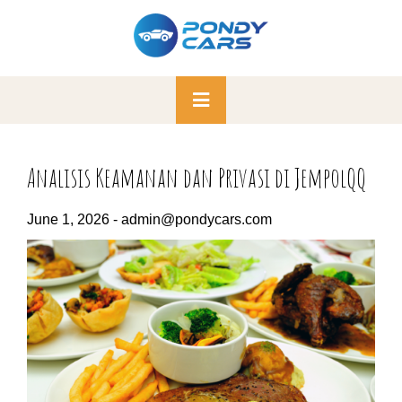
Skip
to
content
Primary
Menu
Analisis Keamanan dan Privasi di JempolQQ
June 1, 2026
-
admin@pondycars.com