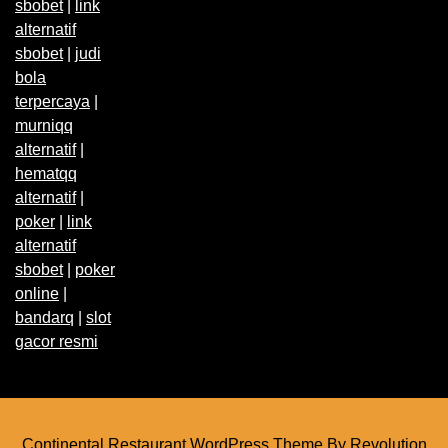
sbobet
|
link
alternatif
sbobet
|
judi
bola
terpercaya
|
murniqq
alternatif
|
hematqq
alternatif
|
poker
|
link
alternatif
sbobet
|
poker
online
|
bandarq
|
slot
gacor resmi
Continental Restaurant WordPress Theme By Revolution