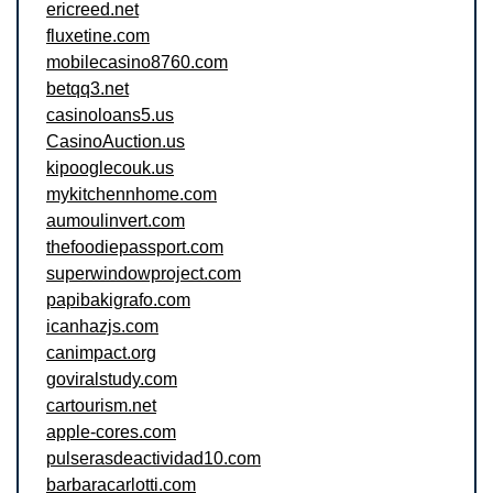
ericreed.net
fluxetine.com
mobilecasino8760.com
betqq3.net
casinoloans5.us
CasinoAuction.us
kipooglecouk.us
mykitchennhome.com
aumoulinvert.com
thefoodiepassport.com
superwindowproject.com
papibakigrafo.com
icanhazjs.com
canimpact.org
goviralstudy.com
cartourism.net
apple-cores.com
pulserasdeactividad10.com
barbaracarlotti.com