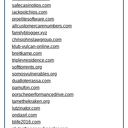
safecasinotips.com
jackpotchips.com
proelitesoftware.com
allcustomercarenumbers.com
familyblogger.xyz
chrisjohnslawgroup.com
klub-vulcan-online.com
breitkamp.com
tripleyresidence.com
softtorrents.org
somosvulnerables.org
duatloterrassa.com
pamufon.com
porscheperformancedrive.com
tamethekraken.org
lutzinator.com
ondasrl.com
blife2016.com