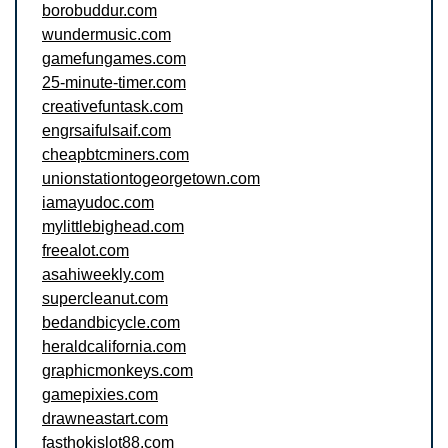
borobuddur.com
wundermusic.com
gamefungames.com
25-minute-timer.com
creativefuntask.com
engrsaifulsaif.com
cheapbtcminers.com
unionstationtogeorgetown.com
iamayudoc.com
mylittlebighead.com
freealot.com
asahiweekly.com
supercleanut.com
bedandbicycle.com
heraldcalifornia.com
graphicmonkeys.com
gamepixies.com
drawneastart.com
fasthokislot88.com