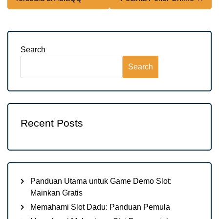
Search
Search
Recent Posts
Panduan Utama untuk Game Demo Slot:
Mainkan Gratis
Memahami Slot Dadu: Panduan Pemula