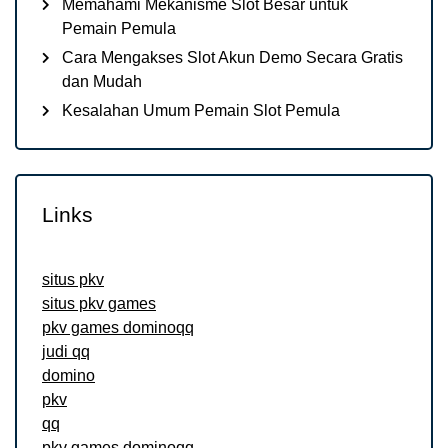
Memahami Mekanisme Slot Besar untuk
Pemain Pemula
Cara Mengakses Slot Akun Demo Secara Gratis
dan Mudah
Kesalahan Umum Pemain Slot Pemula
Links
situs pkv
situs pkv games
pkv games dominoqq
judi qq
domino
pkv
qq
pkv games dominoqq