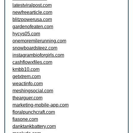
latestviralpost.com
newfreearticle.com
blitzpowerusa.com
gardenofeaten.com
hycys05.com
onemoremilerunning.com
snowboardsteez.com
instagrambioforgirls.com
cashflowxfiles.com
kmbb10.com
getxtrem.com
weactinfo.com
meshingsocial.com
thearguer.com
marketing-mobile-app.com
floralpunchcraft.com
fiasone.com
danktankbattery.com