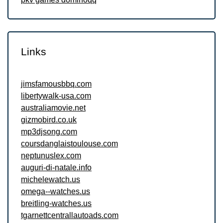
Links
jimsfamousbbq.com
libertywalk-usa.com
australiamovie.net
gizmobird.co.uk
mp3djsong.com
coursdanglaistoulouse.com
neptunuslex.com
auguri-di-natale.info
michelewatch.us
omega--watches.us
breitling-watches.us
tgarnettcentrallautoads.com